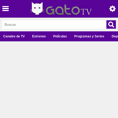
Canales de TV
Estrenos
Películas
Programas y Series
Dep