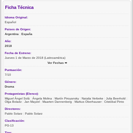
Ficha Técnica
Idioma Original:
Español
Paises de Origen:
Argentina
|
España
Año:
2018
Fecha de Estreno:
Jueves 1 de Marzo de 2018 (Latinoamérica)
Ver Fechas ➨
Puntuación:
7/10
Género:
Drama
Protagonistas (Elenco):
Miguel Ángel Solá
|
Ángela Molina
|
Martín Piroyansky
|
Natalia Verbeke
|
Julia Beerhold
|
Olga Boladz
|
Jan Mayzel
|
Maarten Dannenberg
|
Markus Oberhauser
|
Cristóbal Pinto
Directores:
Pablo Solarz
|
Pablo Solarz
Clasificación:
PG-13
Tipo: