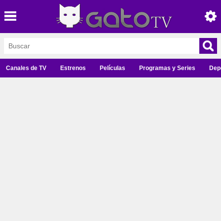
Canales de TV
Estrenos
Películas
Programas y Series
Dep