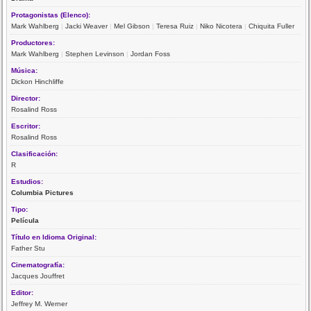
Protagonistas (Elenco):
Mark Wahlberg
|
Jacki Weaver
|
Mel Gibson
|
Teresa Ruiz
|
Niko Nicotera
|
Chiquita Fuller
Productores:
Mark Wahlberg
|
Stephen Levinson
|
Jordan Foss
Música:
Dickon Hinchliffe
Director:
Rosalind Ross
Escritor:
Rosalind Ross
Clasificación:
R
Estudios:
Columbia Pictures
Tipo:
Película
Título en Idioma Original:
Father Stu
Cinematografía:
Jacques Jouffret
Editor:
Jeffrey M. Werner