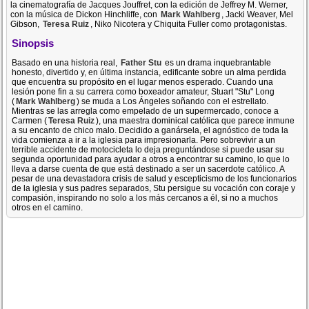
la cinematografía de Jacques Jouffret, con la edición de Jeffrey M. Werner,
con la música de Dickon Hinchliffe, con
Mark Wahlberg
, Jacki Weaver, Mel
Gibson,
Teresa Ruiz
, Niko Nicotera y Chiquita Fuller como protagonistas.
Sinopsis
Basado en una historia real,
Father Stu
es un drama inquebrantable
honesto, divertido y, en última instancia, edificante sobre un alma perdida
que encuentra su propósito en el lugar menos esperado. Cuando una
lesión pone fin a su carrera como boxeador amateur, Stuart "Stu" Long
(
Mark Wahlberg
) se muda a Los Ángeles soñando con el estrellato.
Mientras se las arregla como empelado de un supermercado, conoce a
Carmen (
Teresa Ruiz
), una maestra dominical católica que parece inmune
a su encanto de chico malo. Decidido a ganársela, el agnóstico de toda la
vida comienza a ir a la iglesia para impresionarla. Pero sobrevivir a un
terrible accidente de motocicleta lo deja preguntándose si puede usar su
segunda oportunidad para ayudar a otros a encontrar su camino, lo que lo
lleva a darse cuenta de que está destinado a ser un sacerdote católico. A
pesar de una devastadora crisis de salud y escepticismo de los funcionarios
de la iglesia y sus padres separados, Stu persigue su vocación con coraje y
compasión, inspirando no solo a los más cercanos a él, si no a muchos
otros en el camino.