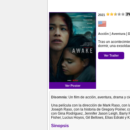
2021
|
|
Acción
Aventura
D
Tras un acontecimi
dormir, una exsoldad
Ver Trailer
Ver Poster
Disomnia
: Un film de acción, aventura, drama y c
Una película con la dirección de Mark Raso, con 
Joseph Raso, con la historia de Gregory Poirier, 
con Gina Rodríguez, Jennifer Jason Leigh, Barry 
Fisher, Lucius Hoyos, Gil Bellows, Elias Edraki y 
Sinopsis