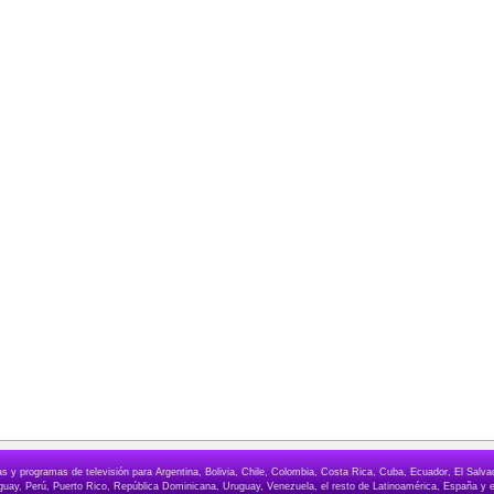
elas y programas de televisión para Argentina, Bolivia, Chile, Colombia, Costa Rica, Cuba, Ecuador, El Sa
ay, Perú, Puerto Rico, República Dominicana, Uruguay, Venezuela, el resto de Latinoamérica, España y e