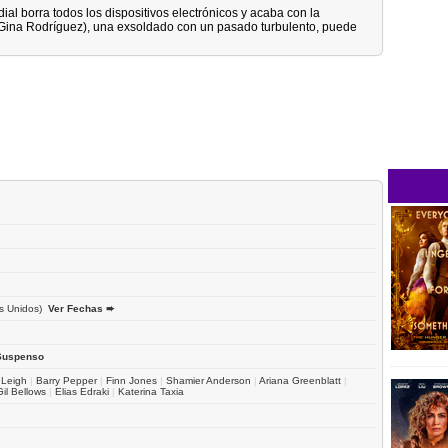
l borra todos los dispositivos electrónicos y acaba con la
(Gina Rodríguez), una exsoldado con un pasado turbulento, puede
s Unidos)
Ver Fechas ➨
Suspenso
 Leigh
|
Barry Pepper
|
Finn Jones
|
Shamier Anderson
|
Ariana Greenblatt
|
Gil Bellows
|
Elias Edraki
|
Katerina Taxia