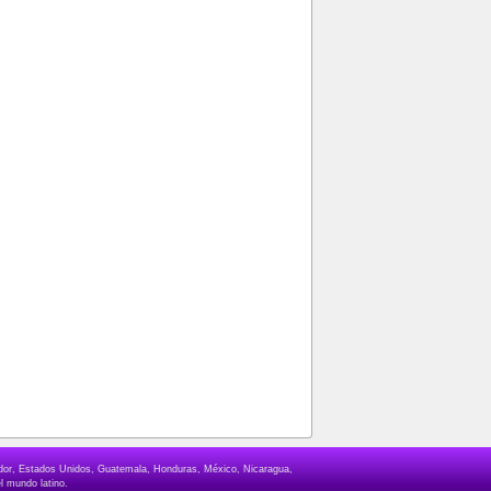
lvador, Estados Unidos, Guatemala, Honduras, México, Nicaragua,
l mundo latino.