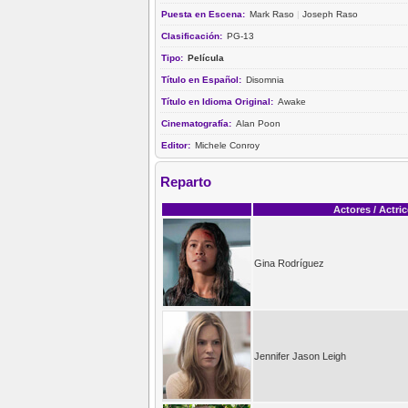
Puesta en Escena:
Mark Raso
|
Joseph Raso
Clasificación:
PG-13
Tipo:
Película
Título en Español:
Disomnia
Título en Idioma Original:
Awake
Cinematografía:
Alan Poon
Editor:
Michele Conroy
Reparto
Actores / Actri
Gina Rodríguez
Jennifer Jason Leigh