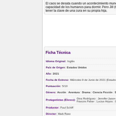
El caos se desata cuando un acontecimiento mundia
capacidad de los humanos para dormir. Pero Jill 
tener la clave de una cura en su propia hija.
Ficha Técnica
Idioma Original:
Inglés
País de Origen:
Estados Unidos
Año:
2021
Fecha de Estreno:
Miércoles 9 de Junio de 2021 (Estado
Puntuación:
5/10
Género:
Acción
|
Aventura
|
Drama
|
Ciencia Ficción
|
Gina Rodríguez
|
Jennifer Jason
Protagonistas (Elenco):
Frances Fisher
|
Lucius Hoyos
|
Productor:
Paul Schiff
Director:
Mark Raso