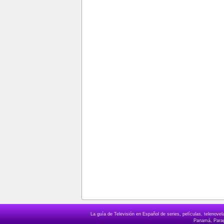
La guía de Televisión en Español de series, películas, telenov
Panamá, Paragu