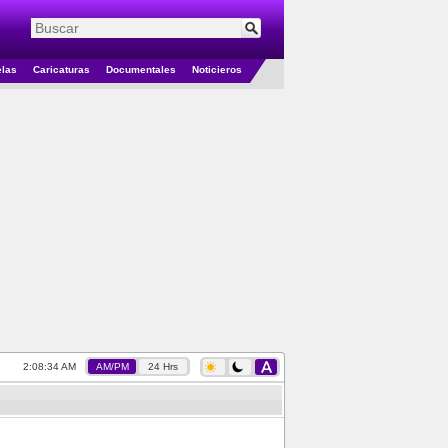
elas
Caricaturas
Documentales
Noticieros
2:08:35 AM
AM/PM
24 Hrs