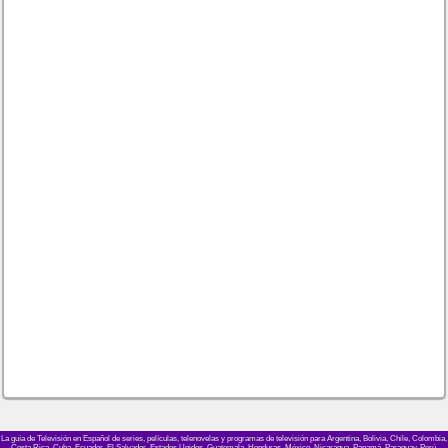
La guía de Televisión en Español de series, películas, telenovelas y programas de televisión para Argentina, Bolivia, Chile, Colombia,
Costa Rica, Cuba, Ecuador, El Salvador, Estados Unidos, Guatemala, Honduras, México, Nicaragua, Panamá, Paraguay, Perú,