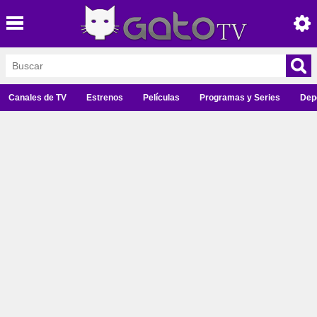
Canales de TV
Estrenos
Películas
Programas y Series
Dep