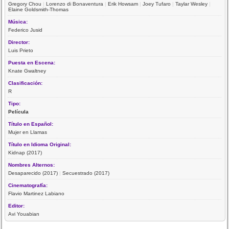
Gregory Chou
|
Lorenzo di Bonaventura
|
Erik Howsam
|
Joey Tufaro
|
Taylar Wesley
|
Elaine Goldsmith-Thomas
Música:
Federico Jusid
Director:
Luis Prieto
Puesta en Escena:
Knate Gwaltney
Clasificación:
R
Tipo:
Película
Título en Español:
Mujer en Llamas
Título en Idioma Original:
Kidnap (2017)
Nombres Alternos:
Desaparecido (2017)
|
Secuestrado (2017)
Cinematografía:
Flavio Martinez Labiano
Editor:
Avi Youabian