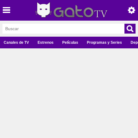
Canales de TV
Estrenos
Películas
Programas y Series
Dep