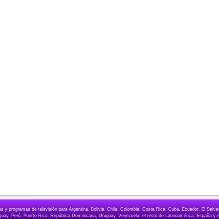
elas y programas de televisión para Argentina, Bolivia, Chile, Colombia, Costa Rica, Cuba, Ecuador, El Sa
ay, Perú, Puerto Rico, República Dominicana, Uruguay, Venezuela, el resto de Latinoamérica, España y e