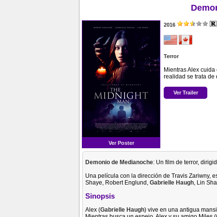
Demon
2016
Terror
Mientras Alex cuida
realidad se trata d
Ver Trailer
Ver Poster
Demonio de Medianoche
: Un film de terror, dirig
Una película con la dirección de Travis Zariwny, 
Shaye, Robert Englund,
Gabrielle Haugh
, Lin Sh
Sinopsis
Alex (
Gabrielle Haugh
) vive en una antigua man
Mientras busca un espejo, Alex y su amigo Miles (