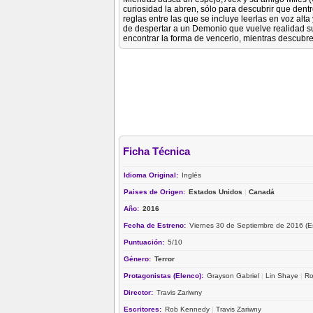
curiosidad la abren, sólo para descubrir que dent
reglas entre las que se incluye leerlas en voz alt
de despertar a un Demonio que vuelve realidad s
encontrar la forma de vencerlo, mientras descubre
Ficha Técnica
Idioma Original:
Inglés
Paises de Origen:
Estados Unidos
|
Canadá
Año:
2016
Fecha de Estreno:
Viernes 30 de Septiembre de 2016 (E
Puntuación:
5/10
Género:
Terror
Protagonistas (Elenco):
Grayson Gabriel
|
Lin Shaye
|
Ro
Director:
Travis Zariwny
Escritores:
Rob Kennedy
|
Travis Zariwny