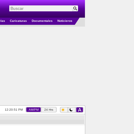
elas
Caricaturas
Documentales
Noticieros
12:20:52 PM
AM/PM
24 Hrs