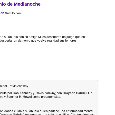
io de Medianoche
en
GatoTV.com
 de su abuela con su amigo Miles descubren un juego que en
e despertar un demonio que vuelve realidad sus temores.
ido por Travis Zariwny.
escrita por Rob Kennedy y Travis Zariwny, con
Grayson Gabriel
, Lin
aye y Summer H. Howel como protagonistas.
sión donde cuida a su abuela quien padece una enfermedad mental.
Grayson Gabriel
) encuentran una caja en el ático. Con una inmensa