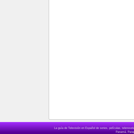
La guía de Televisión en Español de series, películas, telenov
Panamá, Paragu