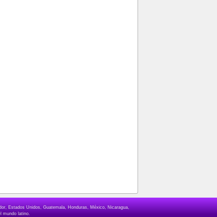
lvador, Estados Unidos, Guatemala, Honduras, México, Nicaragua,
l mundo latino.