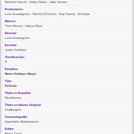
Naheem García
|
Hailey Gates
|
Jake Jensen
Productores:
Luca Guadagnino
|
Rachel O'Connor
|
Amy Pascal
|
Zendaya
Música:
Trent Reznor
|
Atticus Ross
Director:
Luca Guadagnino
Escritor:
Justin Kuritzkes
Clasificación:
R
Estudios:
Metro Goldwyn Mayer
Tipo:
Película
Título en Español:
Desafiantes
Título en Idioma Original:
Challengers
Cinematografía:
Sayombhu Mukdeeprom
Editor:
Marco Costa