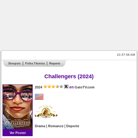
10:37:58 AM
Sinopsis
Ficha Técnica
Reparto
Challengers (2024)
en
2024
GatoTV.com
|
|
Drama
Romance
Deporte
Ver Poster