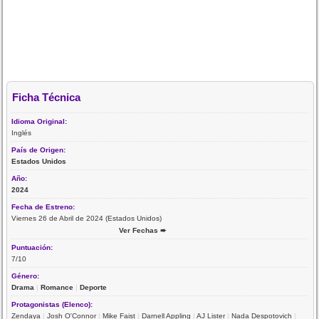
Ficha Técnica
Idioma Original:
Inglés
País de Origen:
Estados Unidos
Año:
2024
Fecha de Estreno:
Viernes 26 de Abril de 2024 (Estados Unidos)
Ver Fechas ➨
Puntuación:
7/10
Género:
Drama
|
Romance
|
Deporte
Protagonistas (Elenco):
Zendaya
|
Josh O'Connor
|
Mike Faist
|
Darnell Appling
|
AJ Lister
|
Nada Despotovich
|