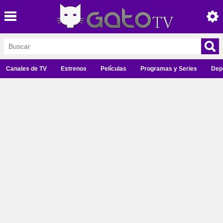
Canales de TV
Estrenos
Películas
Programas y Series
Dep