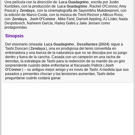
Una película con la dirección de
Luca Guadagnino
, escrita por Justin
Kuritzkes, con la producción de
Luca Guadagnino
, Rachel O'Connor, Amy
Pascal y
Zendaya
, con la cinematografía de Sayombhu Mukdeeprom, con
la edición de Marco Costa, con la música de Trent Reznor y Atticus Ross,
con
Zendaya
,
Josh O'Connor
, Mike Faist, Darnell Appling, AJ Lister, Nada
Despotovich, Naheem García, Hailey Gates y Jake Jensen como
protagonistas.
Sinopsis
Del visionario cineasta
Luca Guadagnino
,
Desafiantes (2024)
sigue a
Tashi Duncan (
Zendaya
), una ex prodigiosa del tenis convertida en
entrenadora y una fuerza de la naturaleza que no se disculpa por su juego
dentro y fuera de la cancha. Casada con un campeón en una racha de
derrotas, la estrategia de Tashi para la redención de su marido da un giro
sorprendente cuando debe enfrentarse al fracasado Patrick (
Josh
O'Connor
) – su antiguo mejor amigo y ex novio de Tashi. A medida que sus
pasados y presentes chocan y las tensiones aumentan, Tashi debe
preguntarse cuánto costará ganar.