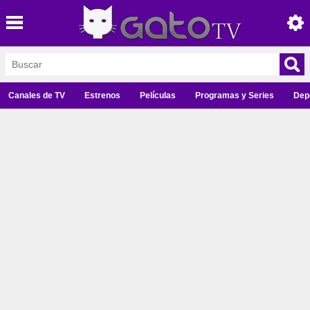
Canales de TV
Estrenos
Películas
Programas y Series
Dep