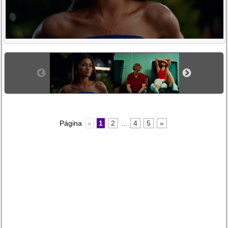
Página
«
1
2
...
4
5
»