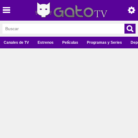
Canales de TV
Estrenos
Películas
Programas y Series
Dep