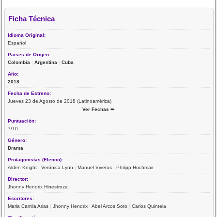
Ficha Técnica
Idioma Original:
Español
Paises de Origen:
Colombia
|
Argentina
|
Cuba
Año:
2018
Fecha de Estreno:
Jueves 23 de Agosto de 2018 (Latinoamérica)
Ver Fechas ➨
Puntuación:
7/10
Género:
Drama
Protagonistas (Elenco):
Alden Knight
|
Verónica Lynn
|
Manuel Viveros
|
Philipp Hochmair
Director:
Jhonny Hendrix Hinestroza
Escritores:
Maria Camila Arias
|
Jhonny Hendrix
|
Abel Arcos Soto
|
Carlos Quintela