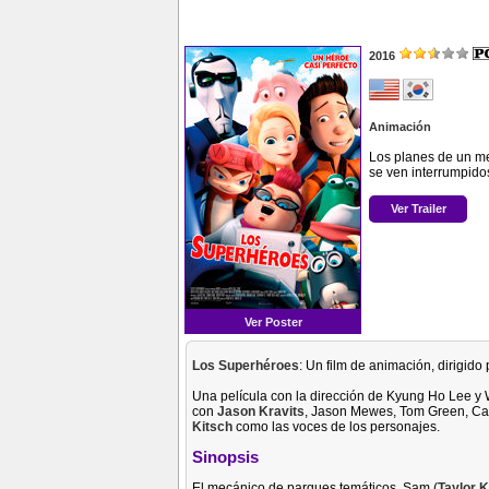
2016
Animación
Los planes de un m
se ven interrumpidos
Ver Trailer
Ver Poster
Los Superhéroes
: Un film de animación, dirigid
Una película con la dirección de Kyung Ho Lee y
con
Jason Kravits
, Jason Mewes, Tom Green, C
Kitsch
como las voces de los personajes.
Sinopsis
El mecánico de parques temáticos, Sam (
Taylor K