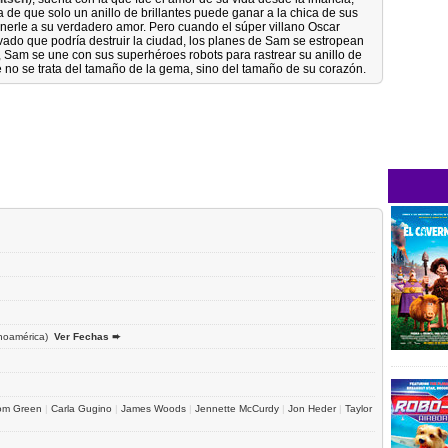
a de que solo un anillo de brillantes puede ganar a la chica de sus
erle a su verdadero amor. Pero cuando el súper villano Oscar
vado que podría destruir la ciudad, los planes de Sam se estropean
, Sam se une con sus superhéroes robots para rastrear su anillo de
no se trata del tamaño de la gema, sino del tamaño de su corazón.
noamérica)
Ver Fechas ➨
om Green
|
Carla Gugino
|
James Woods
|
Jennette McCurdy
|
Jon Heder
|
Taylor