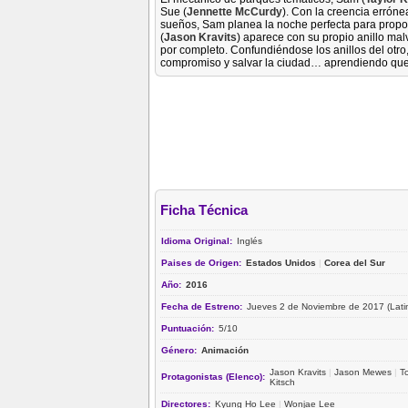
Sue (
Jennette McCurdy
). Con la creencia erróne
sueños, Sam planea la noche perfecta para propon
(
Jason Kravits
) aparece con su propio anillo mal
por completo. Confundiéndose los anillos del otro
compromiso y salvar la ciudad… aprendiendo que 
Ficha Técnica
Idioma Original:
Inglés
Paises de Origen:
Estados Unidos
|
Corea del Sur
Año:
2016
Fecha de Estreno:
Jueves 2 de Noviembre de 2017 (Lati
Puntuación:
5/10
Género:
Animación
Jason Kravits
|
Jason Mewes
|
T
Protagonistas (Elenco):
Kitsch
Directores:
Kyung Ho Lee
|
Wonjae Lee