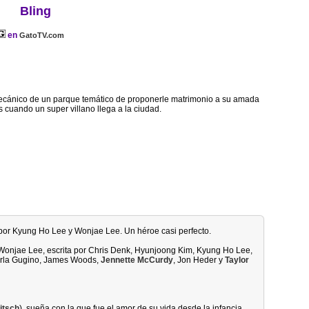
Bling
en
GatoTV.com
ecánico de un parque temático de proponerle matrimonio a su amada
 cuando un super villano llega a la ciudad.
o por Kyung Ho Lee y Wonjae Lee. Un héroe casi perfecto.
 Wonjae Lee, escrita por Chris Denk, Hyunjoong Kim, Kyung Ho Lee,
arla Gugino, James Woods,
Jennette McCurdy
, Jon Heder y
Taylor
itsch
), sueña con la que fue el amor de su vida desde la infancia,