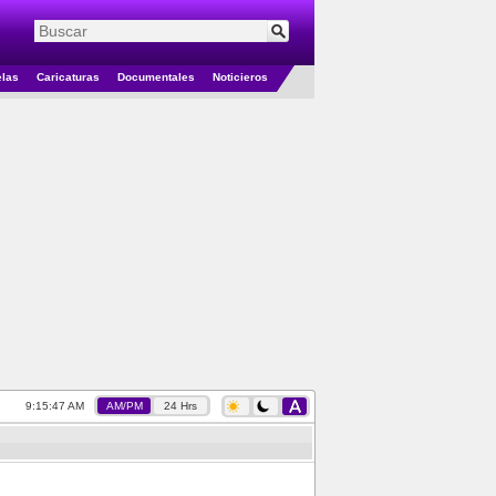
elas
Caricaturas
Documentales
Noticieros
9:15:48 AM
AM/PM
24 Hrs