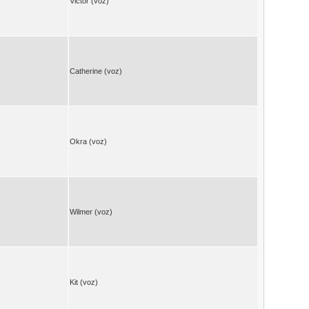
Victor (voz)
Catherine (voz)
Okra (voz)
Wilmer (voz)
Kit (voz)