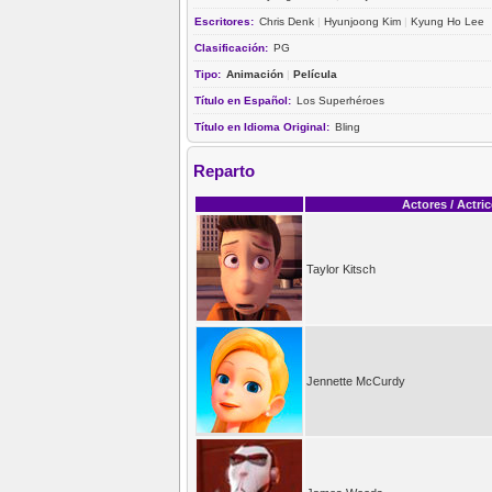
Escritores:
Chris Denk
|
Hyunjoong Kim
|
Kyung Ho Lee
Clasificación:
PG
Tipo:
Animación
|
Película
Título en Español:
Los Superhéroes
Título en Idioma Original:
Bling
Reparto
Actores / Actri
Taylor Kitsch
Jennette McCurdy