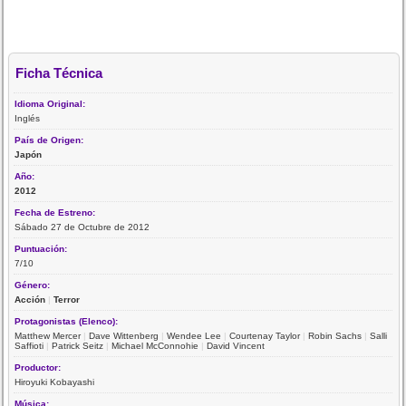
Ficha Técnica
Idioma Original:
Inglés
País de Origen:
Japón
Año:
2012
Fecha de Estreno:
Sábado 27 de Octubre de 2012
Puntuación:
7/10
Género:
Acción
|
Terror
Protagonistas (Elenco):
Matthew Mercer
|
Dave Wittenberg
|
Wendee Lee
|
Courtenay Taylor
|
Robin Sachs
|
Salli
Saffioti
|
Patrick Seitz
|
Michael McConnohie
|
David Vincent
Productor:
Hiroyuki Kobayashi
Música: