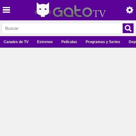
Canales de TV
Estrenos
Películas
Programas y Series
Dep