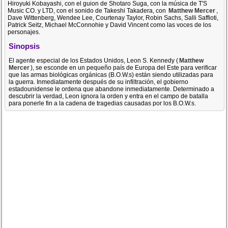
Hiroyuki Kobayashi, con el guion de Shotaro Suga, con la música de T'S
Music CO. y LTD, con el sonido de Takeshi Takadera, con
Matthew Mercer
,
Dave Wittenberg, Wendee Lee, Courtenay Taylor, Robin Sachs, Salli Saffioti,
Patrick Seitz, Michael McConnohie y David Vincent como las voces de los
personajes.
Sinopsis
El agente especial de los Estados Unidos, Leon S. Kennedy (
Matthew
Mercer
), se esconde en un pequeño país de Europa del Este para verificar
que las armas biológicas orgánicas (B.O.W.s) están siendo utilizadas para
la guerra. Inmediatamente después de su infiltración, el gobierno
estadounidense le ordena que abandone inmediatamente. Determinado a
descubrir la verdad, Leon ignora la orden y entra en el campo de batalla
para ponerle fin a la cadena de tragedias causadas por los B.O.W.s.