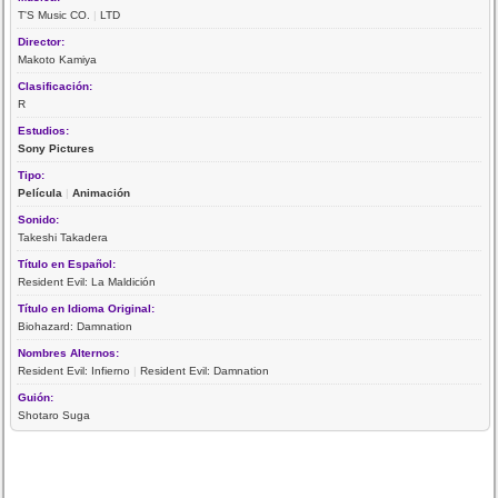
T'S Music CO.
|
LTD
Director:
Makoto Kamiya
Clasificación:
R
Estudios:
Sony Pictures
Tipo:
Película
|
Animación
Sonido:
Takeshi Takadera
Título en Español:
Resident Evil: La Maldición
Título en Idioma Original:
Biohazard: Damnation
Nombres Alternos:
Resident Evil: Infierno
|
Resident Evil: Damnation
Guión:
Shotaro Suga