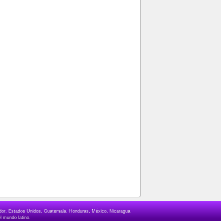
lvador, Estados Unidos, Guatemala, Honduras, México, Nicaragua,
l mundo latino.