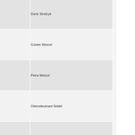
Doris Strelzyk
Günter Wetzel
Petra Wetzel
Oberstleutnant Seidel