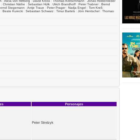
h
|
Alicia von Rittberg
|
David Kross
|
Thomas Kretschmann
|
Jonas Holdenrieder
|
Christian Näthe
|
Sebastian Hülk
|
Ulrich Brandhoff
|
Peter Trabner
|
Bernd
ernd Stegemann
|
Antje Traue
|
Peter Prager
|
Nadja Engel
|
Tom Kreß
|
|
Beate Kurecki
|
Sebastian Schwarz
|
Timur Bartels
|
Jörn Hentschel
|
Thomas
ces
Personajes
Peter Strelzyk