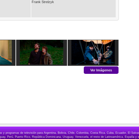
Frank Strelzyk
Ver Imágenes
elas y programas de televisión para Argentina, Bolivia, Chile, Colombia, Costa Rica, Cuba, Ecuador, El Sa
ay, Perú, Puerto Rico, República Dominicana, Uruguay, Venezuela, el resto de Latinoamérica, España y e