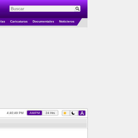
elas
Caricaturas
Documentales
Noticieros
4:40:50 PM
AM/PM
24 Hrs