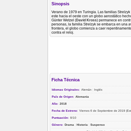
Sinopsis
Verano de 1979 en Turingia. Las familias Strelzyk
este hacia el oeste con un globo aerostático hech
Günter Wetzel (
David Kross
) permanece en contr
personas, la familia Strelzyk se embarca en una 
frontera, el globo comienza a caer repentinamen
contra el reloj.
Ficha Técnica
Idiomas Originales:
Alemán
|
Inglés
País de Origen:
Alemania
Año:
2018
Fecha de Estreno:
Viernes 6 de Septiembre de 2019 (Es
Puntuación:
8/10
Género:
Drama
|
Historia
|
Suspenso