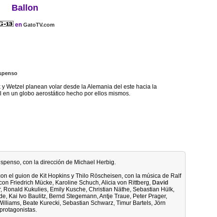
Ballon
en
GatoTV.com
spenso
k y Wetzel planean volar desde la Alemania del este hacia la
 en un globo aerostático hecho por ellos mismos.
suspenso, con la dirección de Michael Herbig.
con el guion de Kit Hopkins y Thilo Röscheisen, con la música de Ralf
con Friedrich Mücke, Karoline Schuch, Alicia von Rittberg,
David
 Ronald Kukulies, Emily Kusche, Christian Näthe, Sebastian Hülk,
de, Kai Ivo Baulitz, Bernd Stegemann, Antje Traue, Peter Prager,
lliams, Beate Kurecki, Sebastian Schwarz, Timur Bartels, Jörn
rotagonistas.