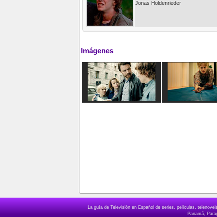
Jonas Holdenrieder
Imágenes
La guía de Televisión en Español de series, películas, telenov
Panamá, Paragu