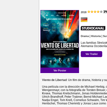
2018
|
|
Drama
Historia
Su
Las familias Strelzy
Alemania Occidental
Ver Trailer
Ver Poster
Viento de Libertad
: Un film de drama, historia y 
Una película con la dirección de Michael Herbig, 
Wengenmayr, con la fotografía de Torsten Breuer, 
Kross
, Thomas Kretschmann, Jonas Holdenrieder,
Ulrich Brandhoff, Peter Trabner, Bernd Michael La
Nadja Engel, Tom Kreß, Cornelius Schwalm, Tim Wi
Hentschel, Thomas Chemnitz y Jonas Laux como p