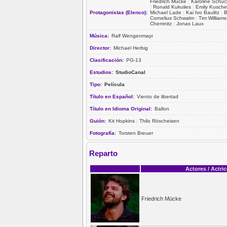
Friedrich Mücke
|
Karoline Schuc
|
Ronald Kukulies
|
Emily Kusche
Protagonistas (Elenco):
Michael Lade
|
Kai Ivo Baulitz
|
B
Cornelius Schwalm
|
Tim Williams
Chemnitz
|
Jonas Laux
Música:
Ralf Wengenmayr
Director:
Michael Herbig
Clasificación:
PG-13
Estudios:
StudioCanal
Tipo:
Película
Título en Español:
Viento de libertad
Título en Idioma Original:
Ballon
Guión:
Kit Hopkins
|
Thilo Röscheisen
Fotografía:
Torsten Breuer
Reparto
Actores / Actri
Friedrich Mücke