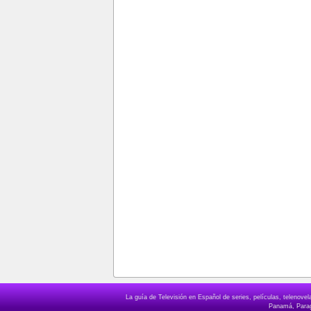
La guía de Televisión en Español de series, películas, telenov
Panamá, Paragu