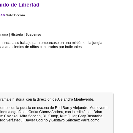
ido de Libertad
en
GatoTV.com
|
|
rama
Historia
Suspenso
enuncia a su trabajo para embarcase en una misión en la jungla
atar a cientos de niños capturados por traficantes.
 drama e historia, con la dirección de Alejandro Monteverde.
verde, con la puesta en escena de Rod Barr y Alejandro Monteverde,
cinematografía de Gorka Gómez Andreu, con la edición de Brian
im Caviezel, Mira Sorvino, Bill Camp, Kurt Fuller, Gary Basaraba,
rdo Verástegui, Javier Godino y Gustavo Sánchez Parra como