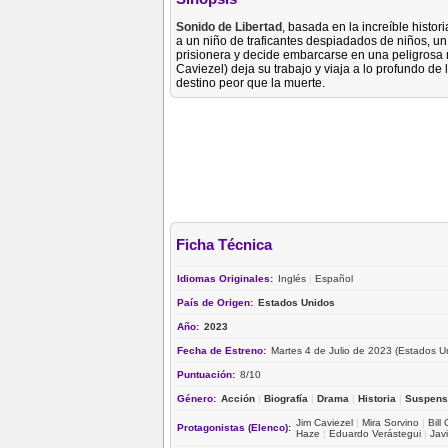
Sonido de Libertad
, basada en la increíble histo
a un niño de traficantes despiadados de niños, un
prisionera y decide embarcarse en una peligrosa 
Caviezel) deja su trabajo y viaja a lo profundo de
destino peor que la muerte.
Ficha Técnica
Idiomas Originales:
Inglés
|
Español
País de Origen:
Estados Unidos
Año:
2023
Fecha de Estreno:
Martes 4 de Julio de 2023 (Estados U
Puntuación:
8/10
Género:
Acción
|
Biografía
|
Drama
|
Historia
|
Suspens
Jim Caviezel
|
Mira Sorvino
|
Bill
Protagonistas (Elenco):
Haze
|
Eduardo Verástegui
|
Jav