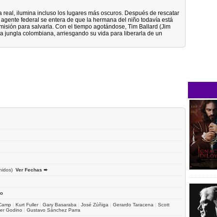
ria real, ilumina incluso los lugares más oscuros. Después de rescatar
 agente federal se entera de que la hermana del niño todavía está
misión para salvarla. Con el tiempo agotándose, Tim Ballard (Jim
 la jungla colombiana, arriesgando su vida para liberarla de un
nidos)
Ver Fechas ➨
o
 Camp
|
Kurt Fuller
|
Gary Basaraba
|
José Zúñiga
|
Gerardo Taracena
|
Scott
ier Godino
|
Gustavo Sánchez Parra