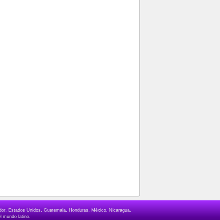
lvador, Estados Unidos, Guatemala, Honduras, México, Nicaragua,
l mundo latino.