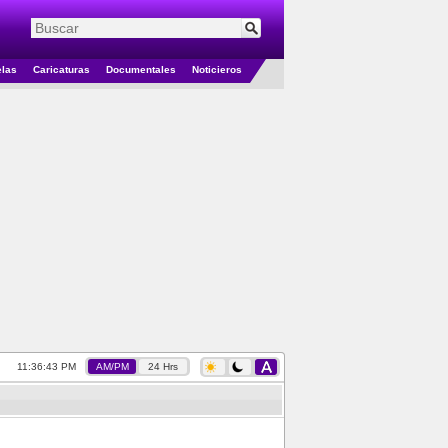
elas
Caricaturas
Documentales
Noticieros
11:36:44 PM
AM/PM
24 Hrs