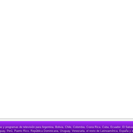
elas y programas de televisión para Argentina, Bolivia, Chile, Colombia, Costa Rica, Cuba, Ecuador, El Sa
ay, Perú, Puerto Rico, República Dominicana, Uruguay, Venezuela, el resto de Latinoamérica, España y e