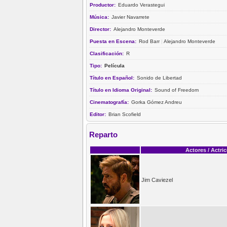
Productor:
Eduardo Verastegui
Música:
Javier Navarrete
Director:
Alejandro Monteverde
Puesta en Escena:
Rod Barr
|
Alejandro Monteverde
Clasificación:
R
Tipo:
Película
Título en Español:
Sonido de Libertad
Título en Idioma Original:
Sound of Freedom
Cinematografía:
Gorka Gómez Andreu
Editor:
Brian Scofield
Reparto
Actores / Actri
Jim Caviezel