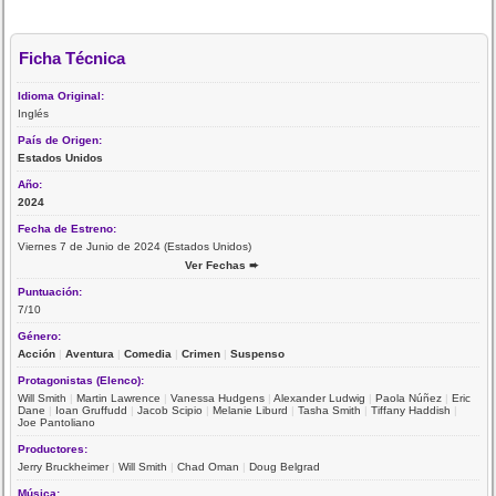
Ficha Técnica
Idioma Original:
Inglés
País de Origen:
Estados Unidos
Año:
2024
Fecha de Estreno:
Viernes 7 de Junio de 2024 (Estados Unidos)
Ver Fechas ➨
Puntuación:
7/10
Género:
Acción
|
Aventura
|
Comedia
|
Crimen
|
Suspenso
Protagonistas (Elenco):
Will Smith
|
Martin Lawrence
|
Vanessa Hudgens
|
Alexander Ludwig
|
Paola Núñez
|
Eric
Dane
|
Ioan Gruffudd
|
Jacob Scipio
|
Melanie Liburd
|
Tasha Smith
|
Tiffany Haddish
|
Joe Pantoliano
Productores:
Jerry Bruckheimer
|
Will Smith
|
Chad Oman
|
Doug Belgrad
Música: