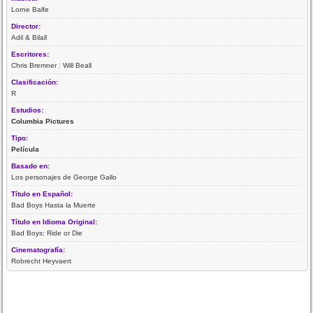
Lorne Balfe
Director:
Adil & Bilall
Escritores:
Chris Bremner
|
Will Beall
Clasificación:
R
Estudios:
Columbia Pictures
Tipo:
Película
Basado en:
Los personajes de George Gallo
Título en Español:
Bad Boys Hasta la Muerte
Título en Idioma Original:
Bad Boys: Ride or Die
Cinematografía:
Robrecht Heyvaert