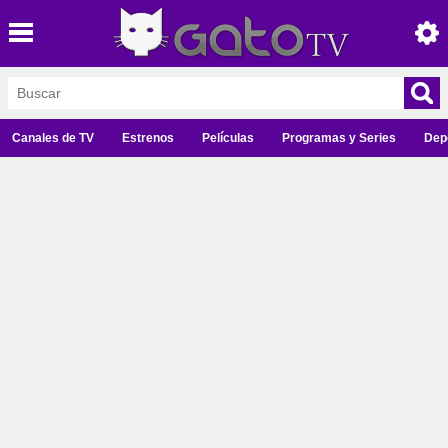
Canales de TV
Estrenos
Películas
Programas y Series
Dep