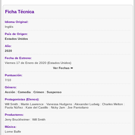
Ficha Técnica
Idioma Original:
Inglés
País de Origen:
Estados Unidos
Año:
2020
Fecha de Estreno:
Viernes 17 de Enero de 2020 (Estados Unidos)
Ver Fechas ➨
Puntuación:
7/10
Género:
Acción
|
Comedia
|
Crimen
|
Suspenso
Protagonistas (Elenco):
Will Smith
|
Martin Lawrence
|
Vanessa Hudgens
|
Alexander Ludwig
|
Charles Melton
|
Paola Núñez
|
Kate del Castillo
|
Nicky Jam
|
Joe Pantoliano
Productores:
Jerry Bruckheimer
|
Will Smith
Música:
Lorne Balfe