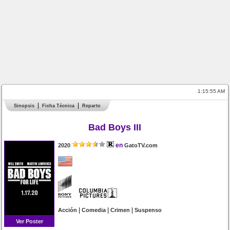
1:15:55 AM
Sinopsis
Ficha Técnica
Reparto
Bad Boys III
en
2020
GatoTV.com
|
|
|
Acción
Comedia
Crimen
Suspenso
Ver Poster