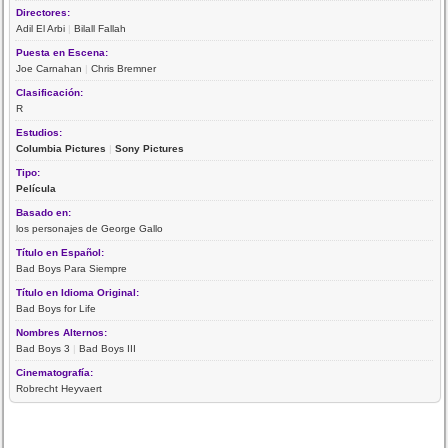
Directores:
Adil El Arbi
|
Bilall Fallah
Puesta en Escena:
Joe Carnahan
|
Chris Bremner
Clasificación:
R
Estudios:
Columbia Pictures
|
Sony Pictures
Tipo:
Película
Basado en:
los personajes de George Gallo
Título en Español:
Bad Boys Para Siempre
Título en Idioma Original:
Bad Boys for Life
Nombres Alternos:
Bad Boys 3
|
Bad Boys III
Cinematografía:
Robrecht Heyvaert