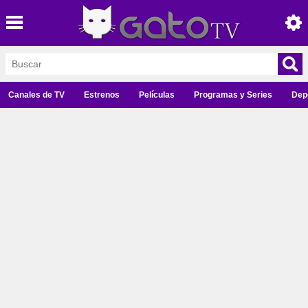
Canales de TV
Estrenos
Películas
Programas y Series
Dep