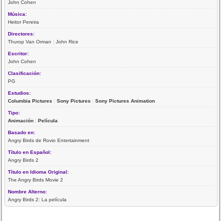
John Cohen
Música:
Heitor Pereira
Directores:
Thurop Van Orman
|
John Rice
Escritor:
John Cohen
Clasificación:
PG
Estudios:
Columbia Pictures
|
Sony Pictures
|
Sony Pictures Animation
Tipo:
Animación
|
Película
Basado en:
Angry Birds de Rovio Entertainment
Título en Español:
Angry Birds 2
Título en Idioma Original:
The Angry Birds Movie 2
Nombre Alterno:
Angry Birds 2: La película