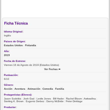
Ficha Técnica
Idioma Original:
Inglés
Paises de Origen:
Estados Unidos
|
Finlandia
Año:
2019
Fecha de Estreno:
Viernes 16 de Agosto de 2019 (Estados Unidos)
Ver Fechas ➨
Puntuación:
6/10
Género:
Acción
|
Aventura
|
Animación
|
Comedia
|
Familia
Protagonistas (Elenco):
Jason Sudeikis
|
Josh Gad
|
Leslie Jones
|
Bill Hader
|
Rachel Bloom
|
Awkwafina
|
Sterling K. Brown
|
Eugenio Derbez
|
Danny McBride
|
Peter Dinklage
Productor: