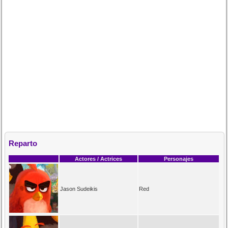
Reparto
Actores / Actrices
Personajes
Jason Sudeikis
Red