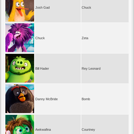
Josh Gad
Chuck
Chuck
Zeta
Bill Hader
Rey Leonard
Danny McBride
Bomb
Awkwafina
Courtney