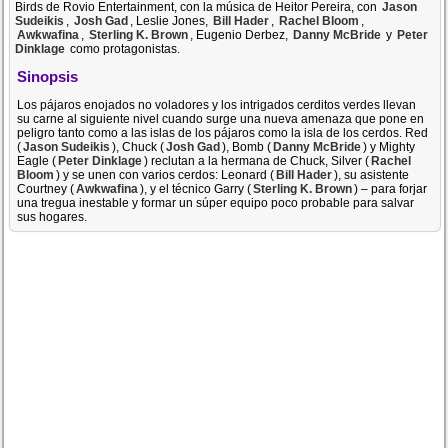
Birds de Rovio Entertainment, con la música de Heitor Pereira, con
Jason
Sudeikis
,
Josh Gad
, Leslie Jones,
Bill Hader
,
Rachel Bloom
,
Awkwafina
,
Sterling K. Brown
, Eugenio Derbez,
Danny McBride
y
Peter
Dinklage
como protagonistas.
Sinopsis
Los pájaros enojados no voladores y los intrigados cerditos verdes llevan
su carne al siguiente nivel cuando surge una nueva amenaza que pone en
peligro tanto como a las islas de los pájaros como la isla de los cerdos. Red
(
Jason Sudeikis
), Chuck (
Josh Gad
), Bomb (
Danny McBride
) y Mighty
Eagle (
Peter Dinklage
) reclutan a la hermana de Chuck, Silver (
Rachel
Bloom
) y se unen con varios cerdos: Leonard (
Bill Hader
), su asistente
Courtney (
Awkwafina
), y el técnico Garry (
Sterling K. Brown
) – para forjar
una tregua inestable y formar un súper equipo poco probable para salvar
sus hogares.