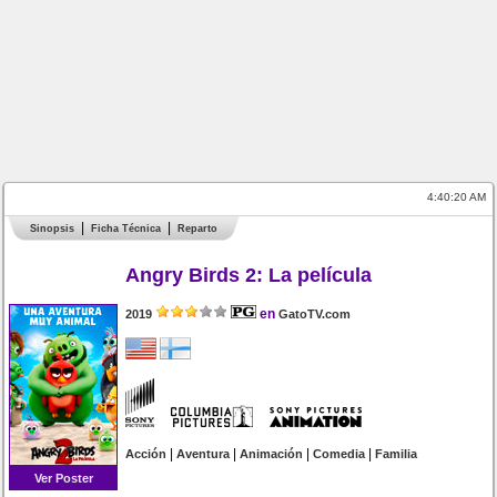
4:40:20 AM
Sinopsis
Ficha Técnica
Reparto
Angry Birds 2: La película
en
2019
GatoTV.com
|
|
|
|
Acción
Aventura
Animación
Comedia
Familia
Ver Poster