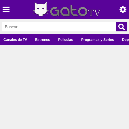
Canales de TV
Estrenos
Películas
Programas y Series
Dep