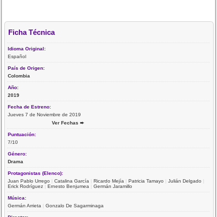
Ficha Técnica
Idioma Original:
Español
País de Origen:
Colombia
Año:
2019
Fecha de Estreno:
Jueves 7 de Noviembre de 2019
Ver Fechas ➨
Puntuación:
7/10
Género:
Drama
Protagonistas (Elenco):
Juan Pablo Urrego
|
Catalina García
|
Ricardo Mejía
|
Patricia Tamayo
|
Julián Delgado
|
Erick Rodríguez
|
Ernesto Benjumea
|
Germán Jaramillo
Música:
Germán Arrieta
|
Gonzalo De Sagarminaga