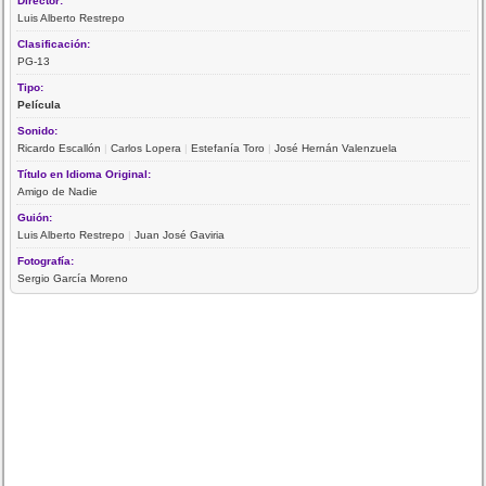
Director:
Luis Alberto Restrepo
Clasificación:
PG-13
Tipo:
Película
Sonido:
Ricardo Escallón
|
Carlos Lopera
|
Estefanía Toro
|
José Hernán Valenzuela
Título en Idioma Original:
Amigo de Nadie
Guión:
Luis Alberto Restrepo
|
Juan José Gaviria
Fotografía:
Sergio García Moreno