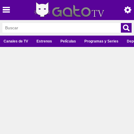
Canales de TV
Estrenos
Películas
Programas y Series
Dep