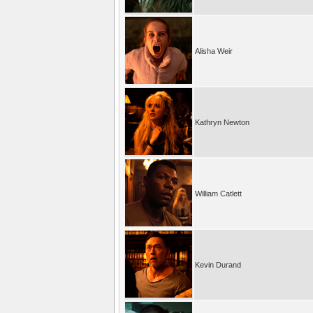
Alisha Weir
Kathryn Newton
William Catlett
Kevin Durand