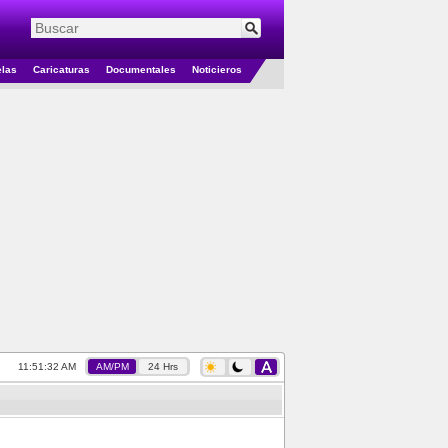
elas
Caricaturas
Documentales
Noticieros
11:51:33 AM
AM/PM
24 Hrs