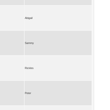
Abigail
Sammy
Rickles
Peter