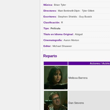
Música:
Brian Tyler
Directores:
Matt Bettinelli-Olpin
|
Tyler Gillett
Escritores:
Stephen Shields
|
Guy Busick
Clasificación:
R
Tipo:
Película
Título en Idioma Original:
Abigail
Cinematografía:
Aaron Morton
Editor:
Michael Shawver
Reparto
Actores / Actri
Melissa Barrera
Dan Stevens