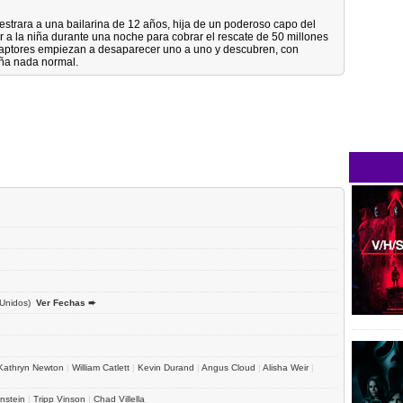
trara a una bailarina de 12 años, hija de un poderoso capo del
r a la niña durante una noche para cobrar el rescate de 50 millones
 raptores empiezan a desaparecer uno a uno y descubren, con
iña nada normal.
 Unidos)
Ver Fechas ➨
Kathryn Newton
|
William Catlett
|
Kevin Durand
|
Angus Cloud
|
Alisha Weir
|
nstein
|
Tripp Vinson
|
Chad Villella