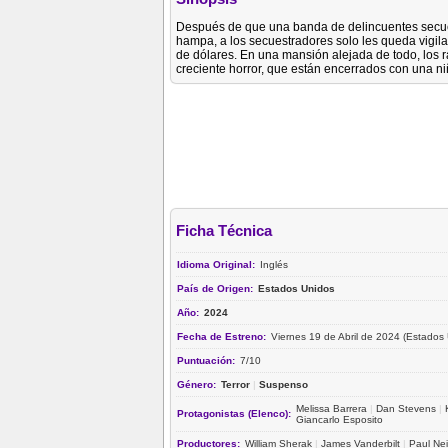
Después de que una banda de delincuentes secues
hampa, a los secuestradores solo les queda vigila
de dólares. En una mansión alejada de todo, los
creciente horror, que están encerrados con una n
Ficha Técnica
Idioma Original:
Inglés
País de Origen:
Estados Unidos
Año:
2024
Fecha de Estreno:
Viernes 19 de Abril de 2024 (Estados
Puntuación:
7/10
Género:
Terror
|
Suspenso
Melissa Barrera
|
Dan Stevens
|
Protagonistas (Elenco):
Giancarlo Esposito
Productores:
William Sherak
|
James Vanderbilt
|
Paul Nei