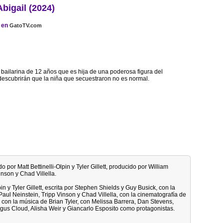
Abigail (2024)
en
GatoTV.com
 bailarina de 12 años que es hija de una poderosa figura del
descubrirán que la niña que secuestraron no es normal.
do por Matt Bettinelli-Olpin y Tyler Gillett, producido por William
nson y Chad Villella.
in y Tyler Gillett, escrita por Stephen Shields y Guy Busick, con la
aul Neinstein, Tripp Vinson y Chad Villella, con la cinematografía de
con la música de Brian Tyler, con Melissa Barrera, Dan Stevens,
ngus Cloud, Alisha Weir y Giancarlo Esposito como protagonistas.