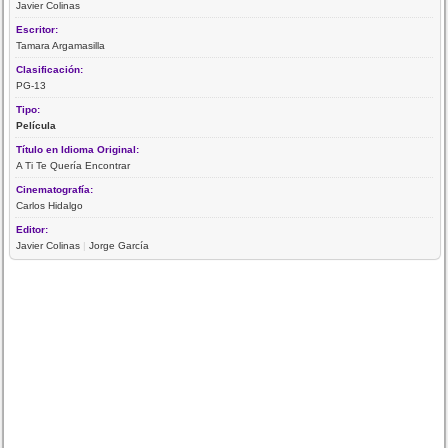
Javier Colinas
Escritor:
Tamara Argamasilla
Clasificación:
PG-13
Tipo:
Película
Título en Idioma Original:
A Ti Te Quería Encontrar
Cinematografía:
Carlos Hidalgo
Editor:
Javier Colinas
|
Jorge García