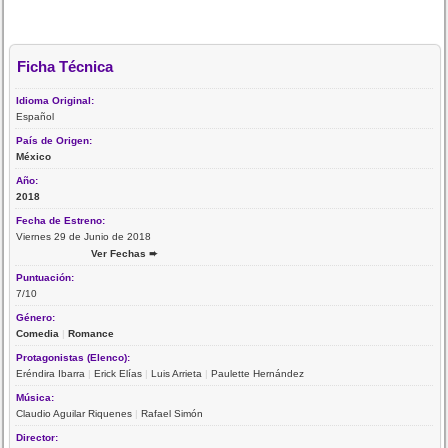
Ficha Técnica
Idioma Original:
Español
País de Origen:
México
Año:
2018
Fecha de Estreno:
Viernes 29 de Junio de 2018
Ver Fechas ➨
Puntuación:
7/10
Género:
Comedia
|
Romance
Protagonistas (Elenco):
Eréndira Ibarra
|
Erick Elías
|
Luis Arrieta
|
Paulette Hernández
Música:
Claudio Aguilar Riquenes
|
Rafael Simón
Director: