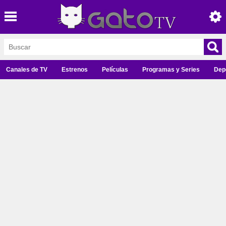
Canales de TV
Estrenos
Películas
Programas y Series
Dep