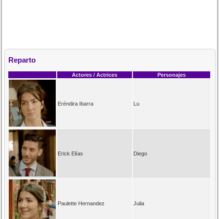
Reparto
Actores / Actrices
Personajes
Eréndira Ibarra
Lu
Erick Elías
Diego
Paulette Hernandez
Julia