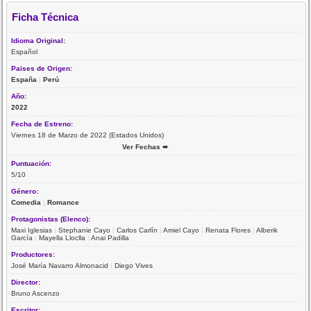
Ficha Técnica
Idioma Original:
Español
Paises de Origen:
España
|
Perú
Año:
2022
Fecha de Estreno:
Viernes 18 de Marzo de 2022 (Estados Unidos)
Ver Fechas ➨
Puntuación:
5/10
Género:
Comedia
|
Romance
Protagonistas (Elenco):
Maxi Iglesias
|
Stephanie Cayo
|
Carlos Carlín
|
Amiel Cayo
|
Renata Flores
|
Alberik
García
|
Mayella Lloclla
|
Anai Padilla
Productores:
José María Navarro Almonacid
|
Diego Vives
Director:
Bruno Ascenzo
Escritor: