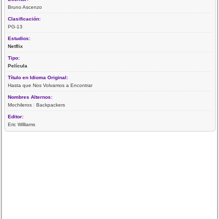
Bruno Ascenzo
Clasificación:
PG-13
Estudios:
Netflix
Tipo:
Película
Título en Idioma Original:
Hasta que Nos Volvamos a Encontrar
Nombres Alternos:
Mochileros
|
Backpackers
Editor:
Eric Williams