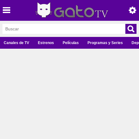
Canales de TV
Estrenos
Películas
Programas y Series
Dep