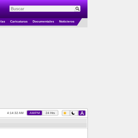
elas
Caricaturas
Documentales
Noticieros
4:14:33 AM
AM/PM
24 Hrs