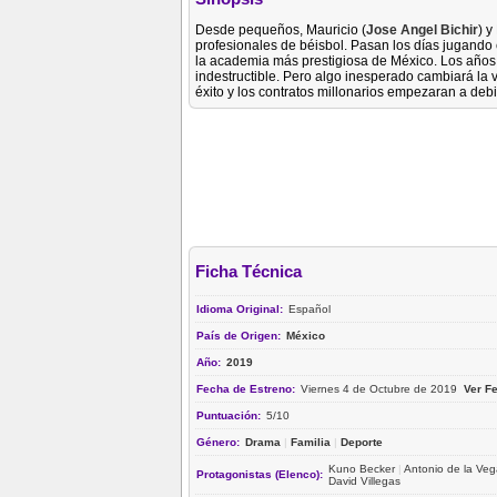
Desde pequeños, Mauricio (
Jose Angel Bichir
) y
profesionales de béisbol. Pasan los días jugando
la academia más prestigiosa de México. Los años 
indestructible. Pero algo inesperado cambiará la 
éxito y los contratos millonarios empezaran a debil
Ficha Técnica
Idioma Original:
Español
País de Origen:
México
Año:
2019
Fecha de Estreno:
Viernes 4 de Octubre de 2019
Ver F
Puntuación:
5/10
Género:
Drama
|
Familia
|
Deporte
Kuno Becker
|
Antonio de la Ve
Protagonistas (Elenco):
David Villegas