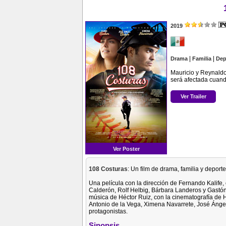
2019
|
|
Drama
Familia
Dep
Mauricio y Reynaldo
será afectada cuand
Ver Trailer
Ver Poster
108 Costuras
: Un film de drama, familia y deport
Una película con la dirección de Fernando Kalife,
Calderón, Rolf Helbig, Bárbara Landeros y Gastón
música de Héctor Ruiz, con la cinematografía de 
Antonio de la Vega, Ximena Navarrete, José Ángel
protagonistas.
Sinopsis