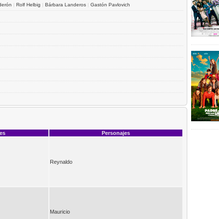
derón
|
Rolf Helbig
|
Bárbara Landeros
|
Gastón Pavlovich
ces
Personajes
Reynaldo
Mauricio