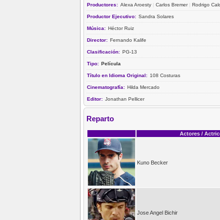
Productores:
Alexa Aroesty
|
Carlos Bremer
|
Rodrigo Cal
Productor Ejecutivo:
Sandra Solares
Música:
Héctor Ruiz
Director:
Fernando Kalife
Clasificación:
PG-13
Tipo:
Película
Título en Idioma Original:
108 Costuras
Cinematografía:
Hilda Mercado
Editor:
Jonathan Pellicer
Reparto
Actores / Actri
Kuno Becker
Jose Angel Bichir