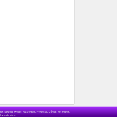
lvador, Estados Unidos, Guatemala, Honduras, México, Nicaragua,
l mundo latino.