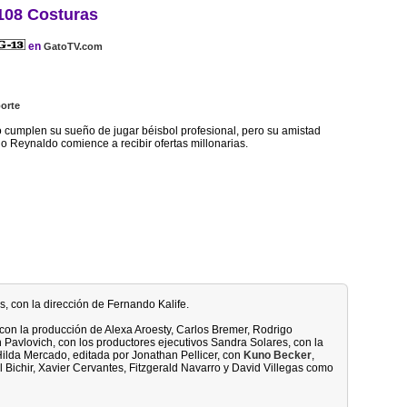
108 Costuras
en
GatoTV.com
orte
 cumplen su sueño de jugar béisbol profesional, pero su amistad
o Reynaldo comience a recibir ofertas millonarias.
es, con la dirección de Fernando Kalife.
 con la producción de Alexa Aroesty, Carlos Bremer, Rodrigo
 Pavlovich, con los productores ejecutivos Sandra Solares, con la
Hilda Mercado, editada por Jonathan Pellicer, con
Kuno Becker
,
 Bichir, Xavier Cervantes, Fitzgerald Navarro y David Villegas como