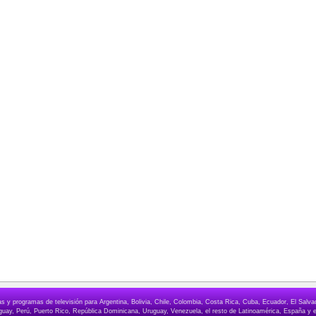
elas y programas de televisión para Argentina, Bolivia, Chile, Colombia, Costa Rica, Cuba, Ecuador, El Sa
ay, Perú, Puerto Rico, República Dominicana, Uruguay, Venezuela, el resto de Latinoamérica, España y e