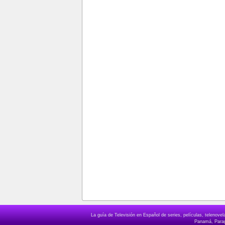
La guía de Televisión en Español de series, películas, telenov
Panamá, Paragu