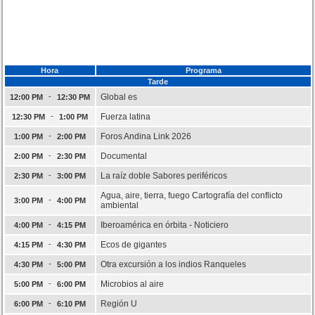
Hora
Programa
Tarde
-
Global es
12:00 PM
12:30 PM
-
Fuerza latina
12:30 PM
1:00 PM
-
Foros Andina Link 2026
1:00 PM
2:00 PM
-
Documental
2:00 PM
2:30 PM
-
La raíz doble Sabores periféricos
2:30 PM
3:00 PM
Agua, aire, tierra, fuego Cartografía del conflicto
-
3:00 PM
4:00 PM
ambiental
-
Iberoamérica en órbita - Noticiero
4:00 PM
4:15 PM
-
Ecos de gigantes
4:15 PM
4:30 PM
-
Otra excursión a los indios Ranqueles
4:30 PM
5:00 PM
-
Microbios al aire
5:00 PM
6:00 PM
-
Región U
6:00 PM
6:10 PM