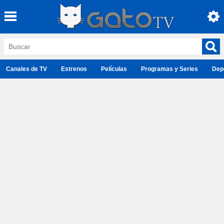
Canales de TV
Estrenos
Películas
Programas y Series
Dep