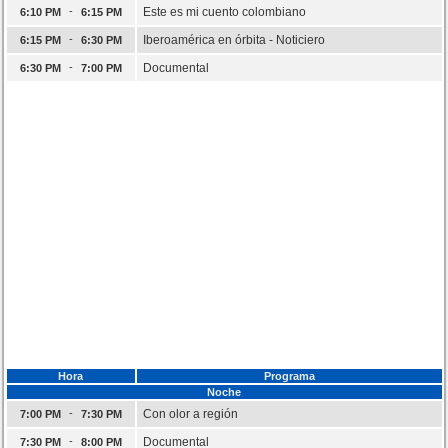
-
Este es mi cuento colombiano
6:10 PM
6:15 PM
-
Iberoamérica en órbita - Noticiero
6:15 PM
6:30 PM
-
Documental
6:30 PM
7:00 PM
Hora
Programa
Noche
-
Con olor a región
7:00 PM
7:30 PM
-
Documental
7:30 PM
8:00 PM