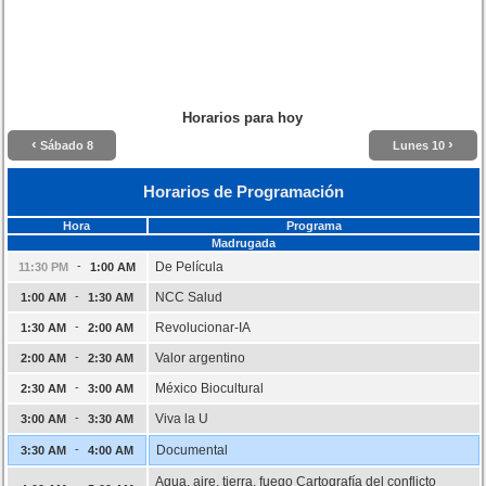
Horarios para hoy
‹
›
Sábado 8
Lunes 10
Horarios de Programación
Hora
Programa
Madrugada
-
De Película
11:30 PM
1:00 AM
-
NCC Salud
1:00 AM
1:30 AM
-
Revolucionar-IA
1:30 AM
2:00 AM
-
Valor argentino
2:00 AM
2:30 AM
-
México Biocultural
2:30 AM
3:00 AM
-
Viva la U
3:00 AM
3:30 AM
-
Documental
3:30 AM
4:00 AM
Agua, aire, tierra, fuego Cartografía del conflicto