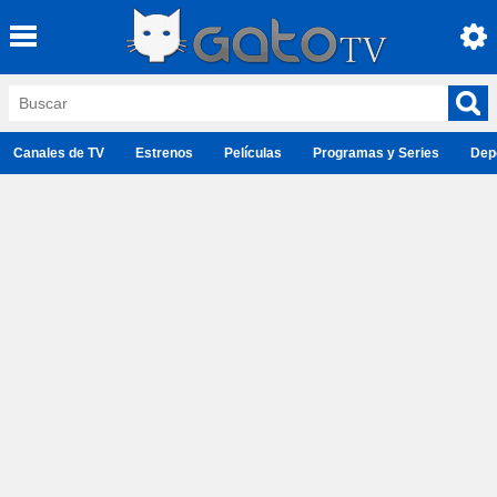
Canales de TV
Estrenos
Películas
Programas y Series
Dep