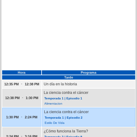
Hora
Programa
Tarde
-
Un día en la historia
12:35 PM
12:38 PM
La ciencia contra el cáncer
-
12:38 PM
1:30 PM
Temporada 1 | Episodio 1
Alimentacion
La ciencia contra el cáncer
-
1:30 PM
2:24 PM
Temporada 1 | Episodio 2
Estilo De Vida
¿Cómo funciona la Tierra?
-
2:24 PM
3:16 PM
Temporada 2 | Episodio 9