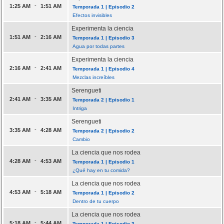
-
1:25 AM
1:51 AM
Temporada 1 | Episodio 2
Efectos invisibles
Experimenta la ciencia
-
1:51 AM
2:16 AM
Temporada 1 | Episodio 3
Agua por todas partes
Experimenta la ciencia
-
2:16 AM
2:41 AM
Temporada 1 | Episodio 4
Mezclas increíbles
Serengueti
-
2:41 AM
3:35 AM
Temporada 2 | Episodio 1
Intriga
Serengueti
-
3:35 AM
4:28 AM
Temporada 2 | Episodio 2
Cambio
La ciencia que nos rodea
-
4:28 AM
4:53 AM
Temporada 1 | Episodio 1
¿Qué hay en tu comida?
La ciencia que nos rodea
-
4:53 AM
5:18 AM
Temporada 1 | Episodio 2
Dentro de tu cuerpo
La ciencia que nos rodea
-
5:18 AM
5:44 AM
Temporada 1 | Episodio 3