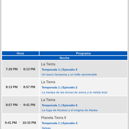
Hora
Programa
Noche
La Tierra
-
7:29 PM
8:13 PM
Temporada 1 | Episodio 5
Un barco fantasma y un brillo abominable
La Tierra
-
8:13 PM
8:57 PM
Temporada 1 | Episodio 2
La trampa de las dunas de arena y la niebla letal
La Tierra
-
8:57 PM
9:41 PM
Temporada 1 | Episodio 6
La fuga de Alcatraz y el enigma de Alaska
Planeta Tierra II
-
9:41 PM
10:33 PM
Temporada 1 | Episodio 3
Selvas