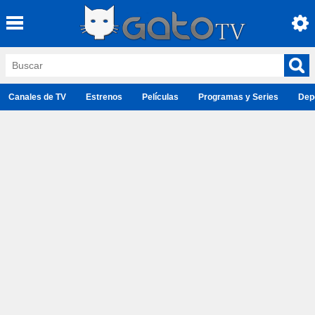
Canales de TV
Estrenos
Películas
Programas y Series
Dep