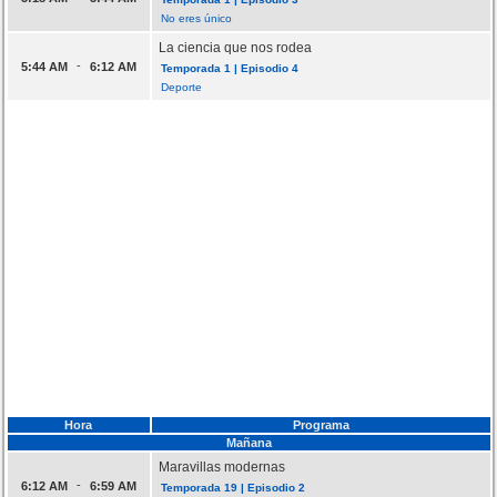
No eres único
La ciencia que nos rodea
-
5:44 AM
6:12 AM
Temporada 1 | Episodio 4
Deporte
Hora
Programa
Mañana
Maravillas modernas
-
6:12 AM
6:59 AM
Temporada 19 | Episodio 2