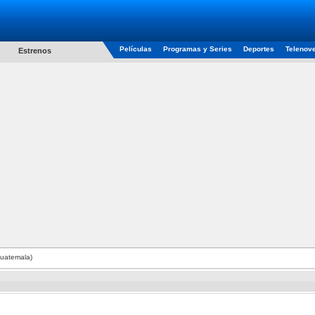
Películas
Programas y Series
Deportes
Telenov
Estrenos
uatemala)