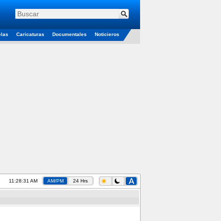
elas
Caricaturas
Documentales
Noticieros
11:28:31 AM
AM/PM
24 Hrs