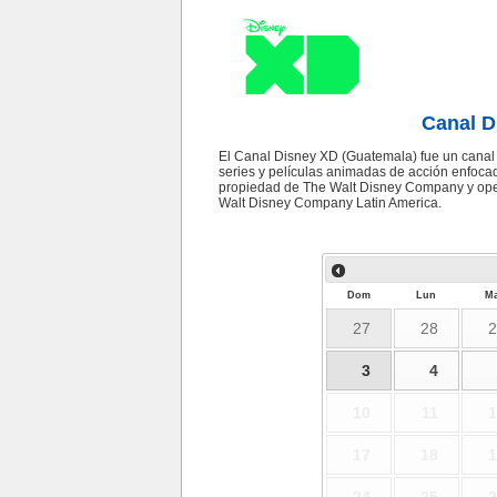
Canal D
El Canal Disney XD (Guatemala) fue un canal 
series y películas animadas de acción enfocad
propiedad de The Walt Disney Company y ope
Walt Disney Company Latin America.
Dom
Lun
Ma
27
28
2
3
4
10
11
1
17
18
1