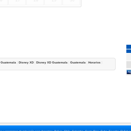
6
27
28
29
30
|
|
|
|
|
 Guatemala
Disney XD
Disney XD Guatemala
Guatemala
Horarios