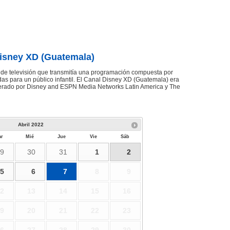
isney XD (Guatemala)
de televisión que transmitía una programación compuesta por
as para un público infantil. El Canal Disney XD (Guatemala) era
rado por Disney and ESPN Media Networks Latin America y The
Abril
2022
r
Mié
Jue
Vie
Sáb
9
30
31
1
2
5
6
7
8
9
2
13
14
15
16
9
20
21
22
23