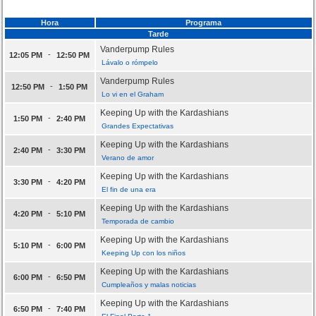
Hora
Programa
Tarde
Vanderpump Rules
-
12:05 PM
12:50 PM
Lávalo o rómpelo
Vanderpump Rules
-
12:50 PM
1:50 PM
Lo vi en el Graham
Keeping Up with the Kardashians
-
1:50 PM
2:40 PM
Grandes Expectativas
Keeping Up with the Kardashians
-
2:40 PM
3:30 PM
Verano de amor
Keeping Up with the Kardashians
-
3:30 PM
4:20 PM
El fin de una era
Keeping Up with the Kardashians
-
4:20 PM
5:10 PM
Temporada de cambio
Keeping Up with the Kardashians
-
5:10 PM
6:00 PM
Keeping Up con los niños
Keeping Up with the Kardashians
-
6:00 PM
6:50 PM
Cumpleaños y malas noticias
Keeping Up with the Kardashians
-
6:50 PM
7:40 PM