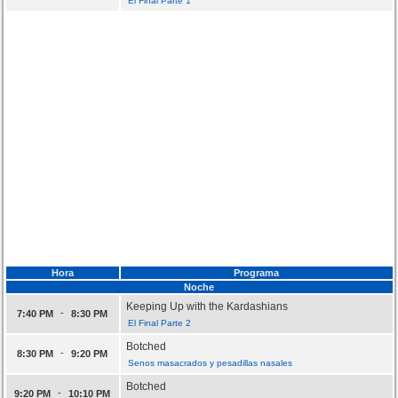
El Final Parte 1
Hora
Programa
Noche
Keeping Up with the Kardashians
-
7:40 PM
8:30 PM
El Final Parte 2
Botched
-
8:30 PM
9:20 PM
Senos masacrados y pesadillas nasales
Botched
-
9:20 PM
10:10 PM