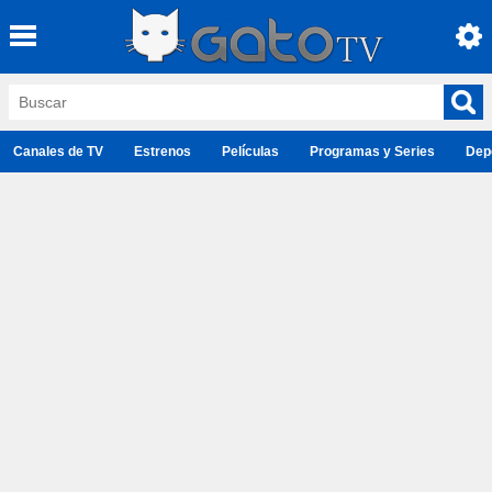
Canales de TV
Estrenos
Películas
Programas y Series
Dep