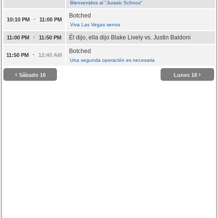
Bienvenidos al "Jurasic Schnoz"
Botched
-
10:10 PM
11:00 PM
Viva Las Vegas senos
-
Él dijo, ella dijo Blake Lively vs. Justin Baldoni
11:00 PM
11:50 PM
Botched
-
11:50 PM
12:40 AM
Una segunda operación es necesaria
‹
›
Sábado 16
Lunes 18