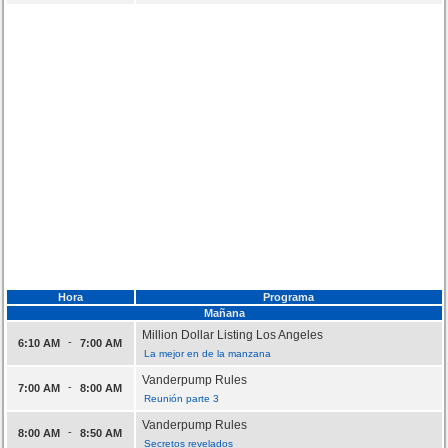
Hora
Programa
Mañana
Million Dollar Listing Los Angeles
-
6:10 AM
7:00 AM
La mejor en de la manzana
Vanderpump Rules
-
7:00 AM
8:00 AM
Reunión parte 3
Vanderpump Rules
-
8:00 AM
8:50 AM
Secretos revelados