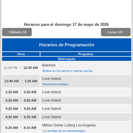
Horarios para el
domingo 17 de mayo de 2026
‹
›
Sábado 16
Lunes 18
Horarios de Programación
Hora
Programa
Madrugada
Botched
-
11:50 PM
12:40 AM
Bultos en los senos y narices vacías
Love Island
-
12:40 AM
1:25 AM
Momentos inéditos
-
Love Island
1:25 AM
2:20 AM
-
Love Island
2:20 AM
3:25 AM
-
Love Island
3:25 AM
4:25 AM
-
Love Island
4:25 AM
5:25 AM
Million Dollar Listing Los Angeles
-
5:25 AM
6:10 AM
La ventaja de los desmontajes