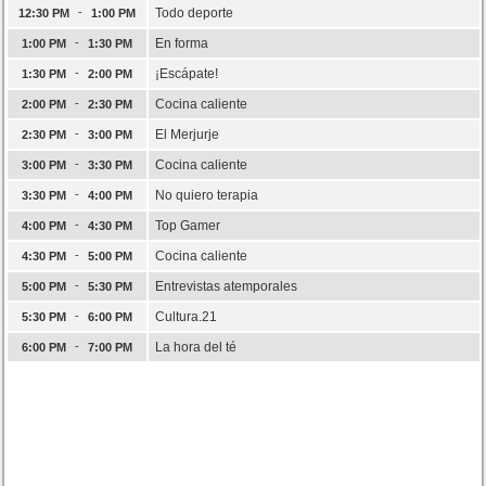
-
Todo deporte
12:30 PM
1:00 PM
-
En forma
1:00 PM
1:30 PM
-
¡Escápate!
1:30 PM
2:00 PM
-
Cocina caliente
2:00 PM
2:30 PM
-
El Merjurje
2:30 PM
3:00 PM
-
Cocina caliente
3:00 PM
3:30 PM
-
No quiero terapia
3:30 PM
4:00 PM
-
Top Gamer
4:00 PM
4:30 PM
-
Cocina caliente
4:30 PM
5:00 PM
-
Entrevistas atemporales
5:00 PM
5:30 PM
-
Cultura.21
5:30 PM
6:00 PM
-
La hora del té
6:00 PM
7:00 PM