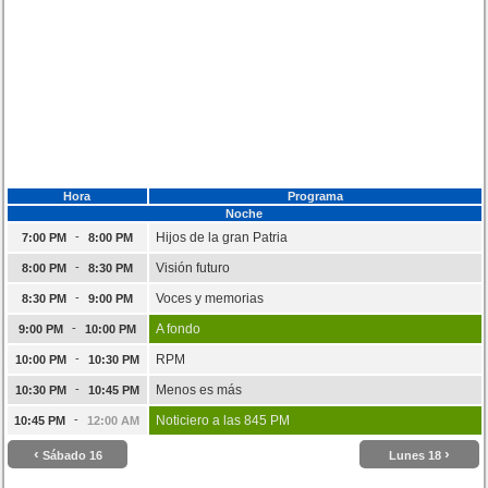
Hora
Programa
Noche
-
Hijos de la gran Patria
7:00 PM
8:00 PM
-
Visión futuro
8:00 PM
8:30 PM
-
Voces y memorias
8:30 PM
9:00 PM
-
A fondo
9:00 PM
10:00 PM
-
RPM
10:00 PM
10:30 PM
-
Menos es más
10:30 PM
10:45 PM
-
Noticiero a las 845 PM
10:45 PM
12:00 AM
‹
›
Sábado 16
Lunes 18