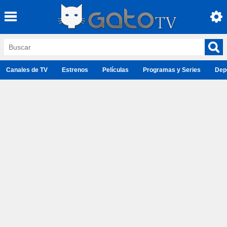
Canales de TV
Estrenos
Películas
Programas y Series
Dep