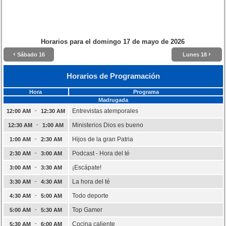
Horarios para el
domingo 17 de mayo de 2026
‹
›
Sábado 16
Lunes 18
Horarios de Programación
Hora
Programa
Madrugada
-
Entrevistas atemporales
12:00 AM
12:30 AM
-
Ministerios Dios es bueno
12:30 AM
1:00 AM
-
Hijos de la gran Patria
1:00 AM
2:30 AM
-
Podcast - Hora del té
2:30 AM
3:00 AM
-
¡Escápate!
3:00 AM
3:30 AM
-
La hora del té
3:30 AM
4:30 AM
-
Todo deporte
4:30 AM
5:00 AM
-
Top Gamer
5:00 AM
5:30 AM
-
Cocina caliente
5:30 AM
6:00 AM