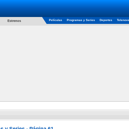
Películas
Programas y Series
Deportes
Telenov
Estrenos
 y Series - Página 61