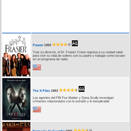
Frasier
1993
Tras su divorcio, el Dr. Frasier Crane regresa a su ciudad natal
para vivir su vida de soltero con su padre y trabajar como locutor
en un programa de radio.
The X-Files
1993
Los agentes del FBI Fox Mulder y Dana Scully investigan
crímenes relacionados con lo extraño y lo inexplicable.
Farmacia de Guardia
1991