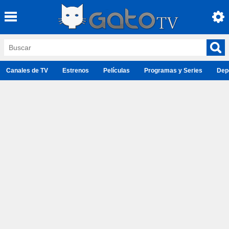
Canales de TV
Estrenos
Películas
Programas y Series
Dep