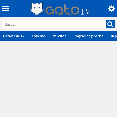
Canales de TV
Estrenos
Películas
Programas y Series
Dep