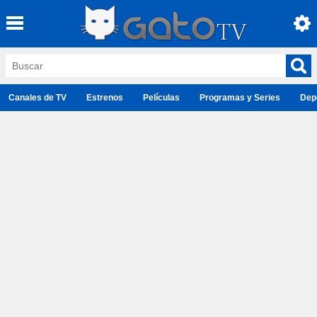
Canales de TV
Estrenos
Películas
Programas y Series
Dep