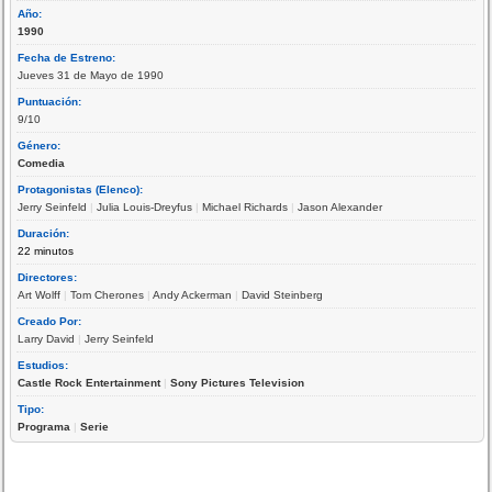
Año:
1990
Fecha de Estreno:
Jueves 31 de Mayo de 1990
Puntuación:
9/10
Género:
Comedia
Protagonistas (Elenco):
Jerry Seinfeld
|
Julia Louis-Dreyfus
|
Michael Richards
|
Jason Alexander
Duración:
22 minutos
Directores:
Art Wolff
|
Tom Cherones
|
Andy Ackerman
|
David Steinberg
Creado Por:
Larry David
|
Jerry Seinfeld
Estudios:
Castle Rock Entertainment
|
Sony Pictures Television
Tipo:
Programa
|
Serie