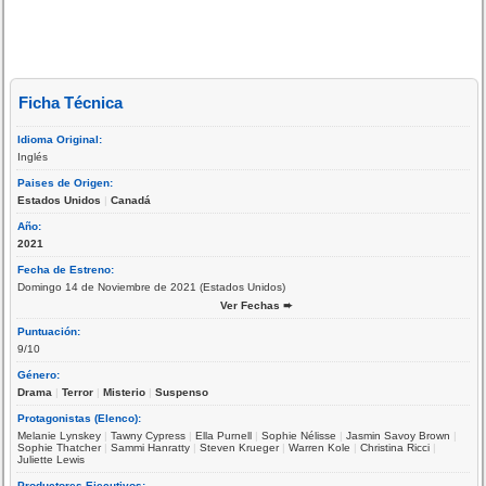
Ficha Técnica
Idioma Original:
Inglés
Paises de Origen:
Estados Unidos
|
Canadá
Año:
2021
Fecha de Estreno:
Domingo 14 de Noviembre de 2021 (Estados Unidos)
Ver Fechas ➨
Puntuación:
9/10
Género:
Drama
|
Terror
|
Misterio
|
Suspenso
Protagonistas (Elenco):
Melanie Lynskey
|
Tawny Cypress
|
Ella Purnell
|
Sophie Nélisse
|
Jasmin Savoy Brown
|
Sophie Thatcher
|
Sammi Hanratty
|
Steven Krueger
|
Warren Kole
|
Christina Ricci
|
Juliette Lewis
Productores Ejecutivos: