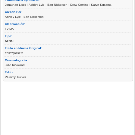
Jonathan Lisco
|
Ashley Lyle
|
Bart Nickerson
|
Drew Comins
|
Karyn Kusama
Creado Por:
Ashley Lyle
|
Bart Nickerson
Clasificación:
TV-MA
Tipo:
Serial
Título en Idioma Original:
Yellowjackets
Cinematografía:
Julie Kirkwood
Editor:
Plummy Tucker