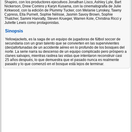
Shapiro, con los productores ejecutivos Jonathan Lisco, Ashley Lyle, Bart
Nickerson, Drew Comins y Karyn Kusama, con la cinematografía de Julie
Kirkwood, con la edición de Plummy Tucker, con Melanie Lynskey, Tawny
Cypress, Ella Purnell, Sophie Nélisse, Jasmin Savoy Brown, Sophie
Thatcher, Sammi Hanratty, Steven Krueger, Warren Kole, Christina Ricci y
Juliette Lewis como protagonistas.
Sinopsis
Yellowjackets, es la saga de un equipo de jugadoras de fútbol soccer de
secundaria con un gran talento que se convierten en las supervivientes
(des)afortunadas de un accidente aéreo en lo profundo de los bosques del
norte. La serie narra su descenso de un equipo complicado pero próspero a
clanes salvajes, mientras rastrea las vidas que intentaron reconstruir casi
25 años después, lo que demuestra que el pasado nunca es realmente
pasado y lo que comenzó en el bosque está lejos de terminar.