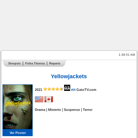
1:39:51 AM
Sinopsis
Ficha Técnica
Reparto
Yellowjackets
en
2021
GatoTV.com
|
|
|
Drama
Misterio
Suspenso
Terror
Ver Poster