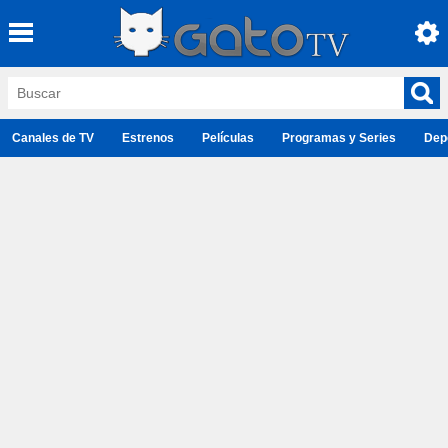
Canales de TV
Estrenos
Películas
Programas y Series
Dep