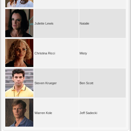
Juliette Lewis
Natalie
Christina Ricci
Misty
Steven Krueger
Ben Scott
Warren Kole
Jeff Sadecki