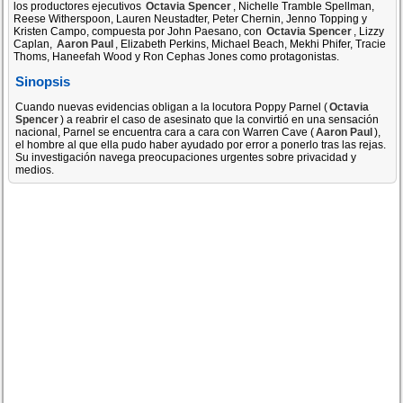
los productores ejecutivos
Octavia Spencer
, Nichelle Tramble Spellman,
Reese Witherspoon, Lauren Neustadter, Peter Chernin, Jenno Topping y
Kristen Campo, compuesta por John Paesano, con
Octavia Spencer
, Lizzy
Caplan,
Aaron Paul
, Elizabeth Perkins, Michael Beach, Mekhi Phifer, Tracie
Thoms, Haneefah Wood y Ron Cephas Jones como protagonistas.
Sinopsis
Cuando nuevas evidencias obligan a la locutora Poppy Parnel (
Octavia
Spencer
) a reabrir el caso de asesinato que la convirtió en una sensación
nacional, Parnel se encuentra cara a cara con Warren Cave (
Aaron Paul
),
el hombre al que ella pudo haber ayudado por error a ponerlo tras las rejas.
Su investigación navega preocupaciones urgentes sobre privacidad y
medios.