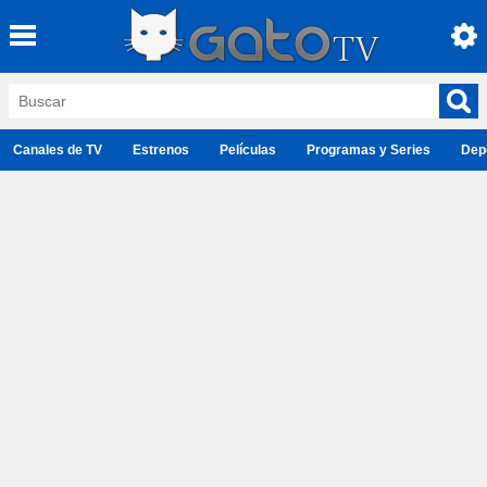
Canales de TV
Estrenos
Películas
Programas y Series
Dep