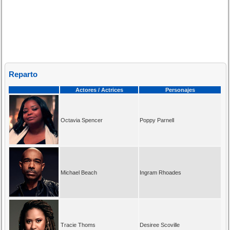
Reparto
Actores / Actrices
Personajes
Octavia Spencer
Poppy Parnell
Michael Beach
Ingram Rhoades
Tracie Thoms
Desiree Scoville