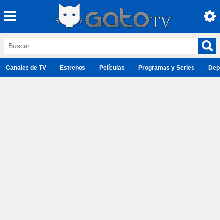
Canales de TV
Estrenos
Películas
Programas y Series
Dep