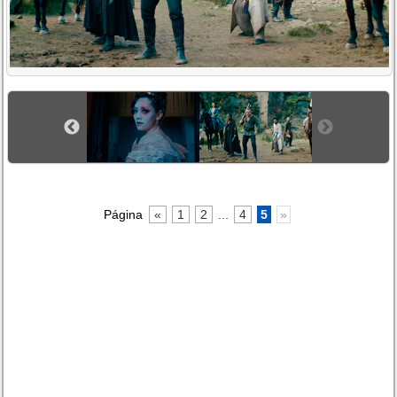
Página
«
1
2
...
4
5
»