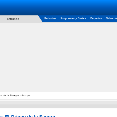
Películas
Programas y Series
Deportes
Telenov
Estrenos
en de la Sangre
> Imagen
r: El Origen de la Sangre