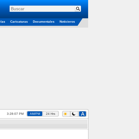
elas
Caricaturas
Documentales
Noticieros
3:28:07 PM
AM/PM
24 Hrs