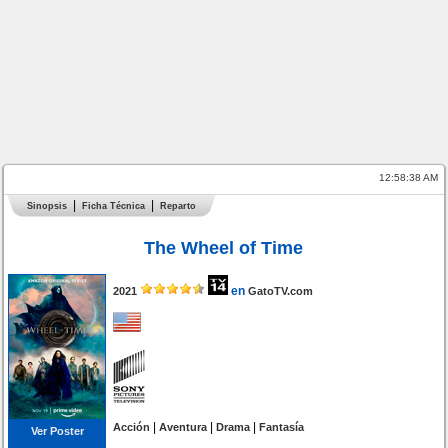
12:58:38 AM
Sinopsis
Ficha Técnica
Reparto
The Wheel of Time
en
2021
GatoTV.com
|
|
|
Acción
Aventura
Drama
Fantasía
Ver Poster