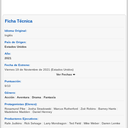
Ficha Técnica
Idioma Original:
Inglés
País de Origen:
Estados Unidos
Año:
2021
Fecha de Estreno:
Viernes 19 de Noviembre de 2021 (Estados Unidos)
Ver Fechas ➨
Puntuación:
9/10
Género:
Acción
|
Aventura
|
Drama
|
Fantasía
Protagonistas (Elenco):
Rosamund Pike
|
Josha Stradowski
|
Marcus Rutherford
|
Zoë Robins
|
Barney Harris
|
Madeleine Madden
|
Daniel Henney
Productores Ejecutivos:
Rafe Judkins
|
Rick Selvage
|
Larry Mondragon
|
Ted Field
|
Mike Weber
|
Darren Lemke