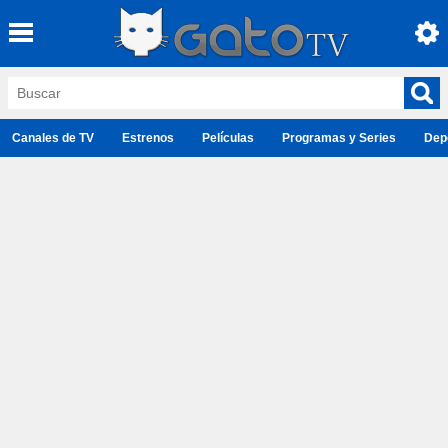
Canales de TV
Estrenos
Películas
Programas y Series
Dep