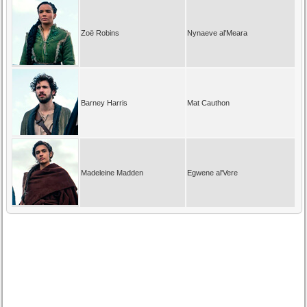
Zoë Robins
Nynaeve al'Meara
Barney Harris
Mat Cauthon
Madeleine Madden
Egwene al'Vere