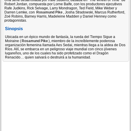
Una serie desarrollada por Rafe Judkins, basada en "The Wheel of Time" de
Robert Jordan, compuesta por Lorne Balfe, con los productores ejecutivos
Rafe Judkins, Rick Selvage, Larry Mondragon, Ted Field, Mike Weber y
Darren Lemke, con
Rosamund Pike
, Josha Stradowski, Marcus Rutherford,
Zoë Robins, Barney Harris, Madeleine Madden y Daniel Henney como
protagonistas.
Sinopsis
Ubicada en un épico mundo de fantasía, la rueda del Tiempo Sigue a
Moiraine (
Rosamund Pike
), miembro de la increíblemente poderosa
organización femenina llamada Aes Sedai, mientras llega a la aldea de Dos
Ríos. Allí, se embarca en un peligroso viaje mundial con cinco jóvenes
lugareños, uno de los cuales ha sido profetizado como el Dragón
Renacido… quien salvará o destruirá a la humanidad.