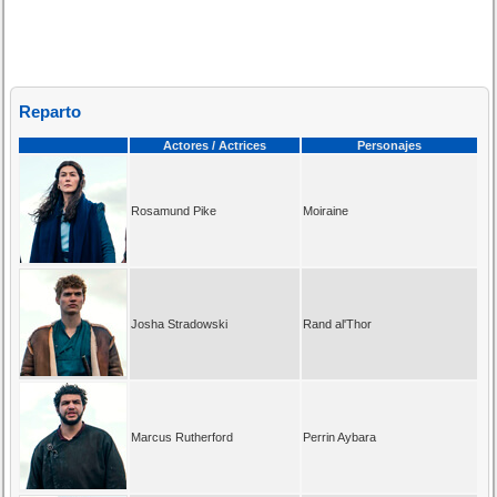
Reparto
Actores / Actrices
Personajes
Rosamund Pike
Moiraine
Josha Stradowski
Rand al'Thor
Marcus Rutherford
Perrin Aybara