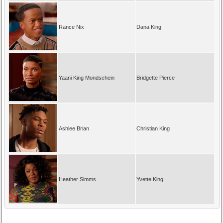
Rance Nix
Dana King
Yaani King Mondschein
Bridgette Pierce
Ashlee Brian
Christian King
Heather Simms
Yvette King