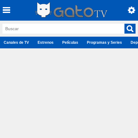
Canales de TV
Estrenos
Películas
Programas y Series
Dep