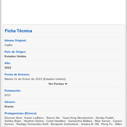
Ficha Técnica
Idioma Original:
Inglés
País de Origen:
Estados Unidos
Año:
2022
Fecha de Estreno:
Martes 11 de Enero de 2022 (Estados Unidos)
Ver Fechas ➨
Puntuación:
6/10
Género:
Drama
Protagonistas (Elenco):
Ebonee Noel
|
Karen LeBlanc
|
Rance Nix
|
Yaani King Mondschein
|
Devika Parikh
|
Ashlee Brian
|
Heather Simms
|
Curtis Hamilton
|
Samantha Walkes
|
Marc Senior
|
Carson
Durven
|
Rodrigo Fernandez-Stoll
|
Benjamin Sutherland
|
Jessica B. Hill
|
Rong Fu
|
Wilex