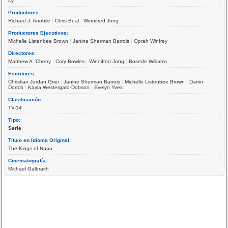
Ly
Productores:
Richard J. Anobile
|
Chris Beal
|
Winnifred Jong
Productores Ejecutivos:
Michelle Listenbee Brown
|
Janine Sherman Barrois
|
Oprah Winfrey
Directores:
Matthew A. Cherry
|
Cory Bowles
|
Winnifred Jong
|
Bosede Williams
Escritores:
Christian Jordan Grier
|
Janine Sherman Barrois
|
Michelle Listenbee Brown
|
Darrin
Dortch
|
Kayla Westergard-Dobson
|
Evelyn Yves
Clasificación:
TV-14
Tipo:
Serie
Título en Idioma Original:
The Kings of Napa
Cinematografía:
Michael Galbraith