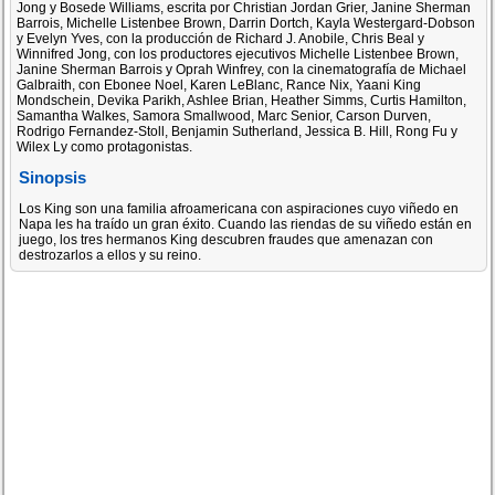
Jong y Bosede Williams, escrita por Christian Jordan Grier, Janine Sherman
Barrois, Michelle Listenbee Brown, Darrin Dortch, Kayla Westergard-Dobson
y Evelyn Yves, con la producción de Richard J. Anobile, Chris Beal y
Winnifred Jong, con los productores ejecutivos Michelle Listenbee Brown,
Janine Sherman Barrois y Oprah Winfrey, con la cinematografía de Michael
Galbraith, con Ebonee Noel, Karen LeBlanc, Rance Nix, Yaani King
Mondschein, Devika Parikh, Ashlee Brian, Heather Simms, Curtis Hamilton,
Samantha Walkes, Samora Smallwood, Marc Senior, Carson Durven,
Rodrigo Fernandez-Stoll, Benjamin Sutherland, Jessica B. Hill, Rong Fu y
Wilex Ly como protagonistas.
Sinopsis
Los King son una familia afroamericana con aspiraciones cuyo viñedo en
Napa les ha traído un gran éxito. Cuando las riendas de su viñedo están en
juego, los tres hermanos King descubren fraudes que amenazan con
destrozarlos a ellos y su reino.