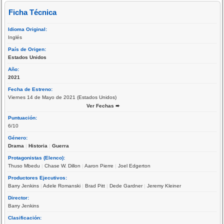
Ficha Técnica
Idioma Original:
Inglés
País de Origen:
Estados Unidos
Año:
2021
Fecha de Estreno:
Viernes 14 de Mayo de 2021 (Estados Unidos)
Ver Fechas ➨
Puntuación:
6/10
Género:
Drama
|
Historia
|
Guerra
Protagonistas (Elenco):
Thuso Mbedu
|
Chase W. Dillon
|
Aaron Pierre
|
Joel Edgerton
Productores Ejecutivos:
Barry Jenkins
|
Adele Romanski
|
Brad Pitt
|
Dede Gardner
|
Jeremy Kleiner
Director:
Barry Jenkins
Clasificación: