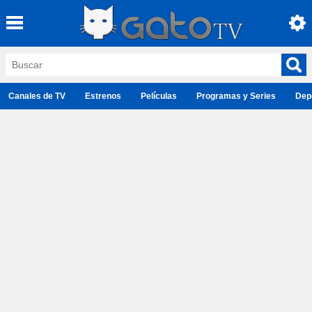
Canales de TV
Estrenos
Películas
Programas y Series
Dep