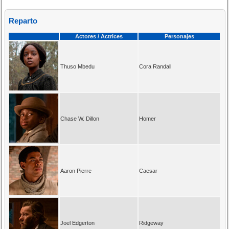
Reparto
Actores / Actrices
Personajes
Thuso Mbedu
Cora Randall
Chase W. Dillon
Homer
Aaron Pierre
Caesar
Joel Edgerton
Ridgeway