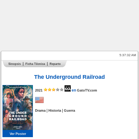
5:37:32 AM
Sinopsis
Ficha Técnica
Reparto
The Underground Railroad
en
2021
GatoTV.com
|
|
Drama
Historia
Guerra
Ver Poster