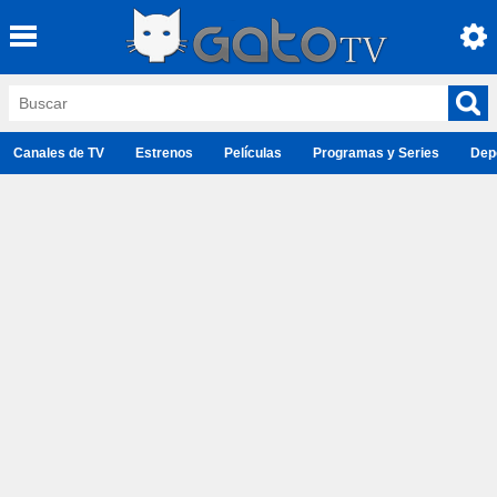
Canales de TV
Estrenos
Películas
Programas y Series
Dep