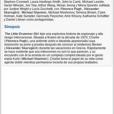
Stephen Cornwell, Laura Hastings-Smith, John le Carré, Michael Lesslie,
Sarah Wheale, Joe Tsai, Arthur Wang, Wonjo Jeong y Mona Qureshi, editada
por Justine Wright y Lucia Zucchetti, con
Florence Pugh
,
Alexander
Skarsgård
,
Michael Shannon
, Michael Moshonov, Simona Brown, Clare
Holman, Kate Sumpter, Gennady Fleyscher, Amir Khoury, Katharina Schüttler
y Daniel Litman como protagonistas.
Sinopsis
The Little Drummer Girl
teje una explosiva historia de espionaje y alto
riesgo internacional. Situada a finales de la década de 1970, Charlie
(
Florence Pugh
), una ardiente actriz e idealista apasionada cuya
resolución se pone a prueba después de conocer al misterioso Becker
(
Alexander Skarsgård
) durante las vacaciones en Grecia. Rápidamente
se hace evidente que sus intenciones no son lo que parecen, y su
encuentro con él la enreda en un complejo complot ideada por el genio
espía Kurtz (
Michael Shannon
). Charlie toma el papel de su vida como
agente doble mientras permanece incierta de sus propias lealtades.