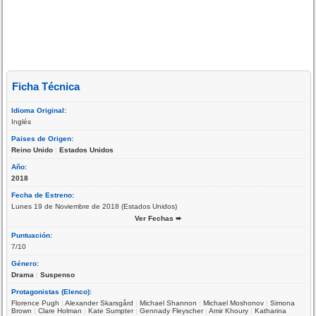
Ficha Técnica
Idioma Original:
Inglés
Paises de Origen:
Reino Unido
|
Estados Unidos
Año:
2018
Fecha de Estreno:
Lunes 19 de Noviembre de 2018 (Estados Unidos)
Ver Fechas ➨
Puntuación:
7/10
Género:
Drama
|
Suspenso
Protagonistas (Elenco):
Florence Pugh
|
Alexander Skarsgård
|
Michael Shannon
|
Michael Moshonov
|
Simona
Brown
|
Clare Holman
|
Kate Sumpter
|
Gennady Fleyscher
|
Amir Khoury
|
Katharina