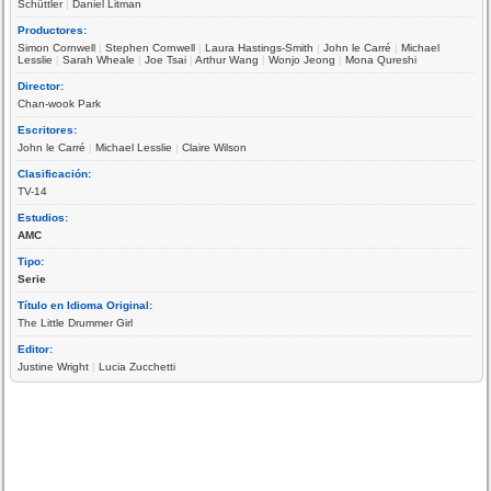
Schüttler
|
Daniel Litman
Productores:
Simon Cornwell
|
Stephen Cornwell
|
Laura Hastings-Smith
|
John le Carré
|
Michael
Lesslie
|
Sarah Wheale
|
Joe Tsai
|
Arthur Wang
|
Wonjo Jeong
|
Mona Qureshi
Director:
Chan-wook Park
Escritores:
John le Carré
|
Michael Lesslie
|
Claire Wilson
Clasificación:
TV-14
Estudios:
AMC
Tipo:
Serie
Título en Idioma Original:
The Little Drummer Girl
Editor:
Justine Wright
|
Lucia Zucchetti