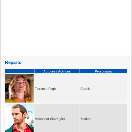
Reparto
Actores / Actrices
Personajes
Florence Pugh
Charlie
Alexander Skarsgård
Becker