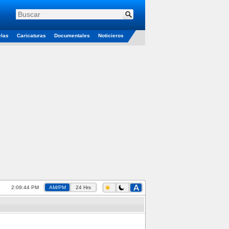
elas
Caricaturas
Documentales
Noticieros
2:09:44 PM
AM/PM
24 Hrs