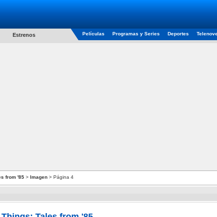
Películas
Programas y Series
Deportes
Telenov
Estrenos
es from '85
>
Imagen
> Página 4
 Things: Tales from '85