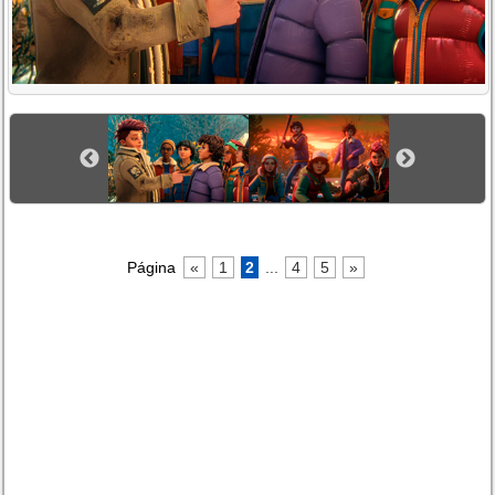
Página
«
1
2
...
4
5
»