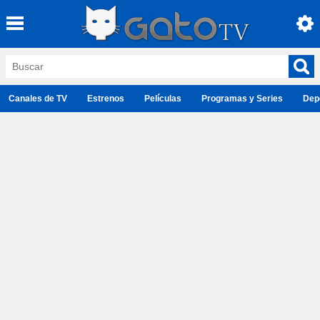
Canales de TV
Estrenos
Películas
Programas y Series
Dep