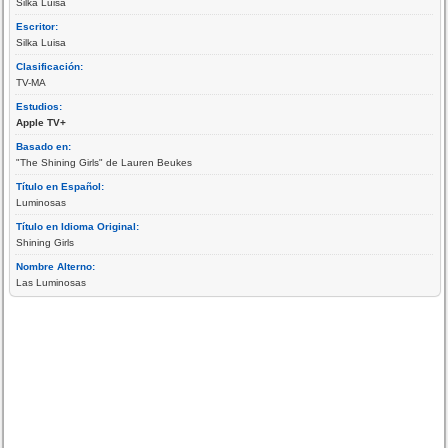
Silka Luisa
Escritor:
Silka Luisa
Clasificación:
TV-MA
Estudios:
Apple TV+
Basado en:
"The Shining Girls" de Lauren Beukes
Título en Español:
Luminosas
Título en Idioma Original:
Shining Girls
Nombre Alterno:
Las Luminosas