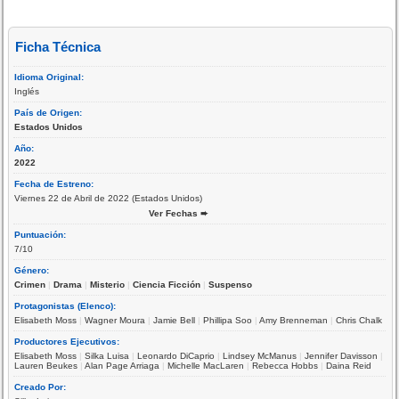
Ficha Técnica
Idioma Original:
Inglés
País de Origen:
Estados Unidos
Año:
2022
Fecha de Estreno:
Viernes 22 de Abril de 2022 (Estados Unidos)
Ver Fechas ➨
Puntuación:
7/10
Género:
Crimen
|
Drama
|
Misterio
|
Ciencia Ficción
|
Suspenso
Protagonistas (Elenco):
Elisabeth Moss
|
Wagner Moura
|
Jamie Bell
|
Phillipa Soo
|
Amy Brenneman
|
Chris Chalk
Productores Ejecutivos:
Elisabeth Moss
|
Silka Luisa
|
Leonardo DiCaprio
|
Lindsey McManus
|
Jennifer Davisson
|
Lauren Beukes
|
Alan Page Arriaga
|
Michelle MacLaren
|
Rebecca Hobbs
|
Daina Reid
Creado Por: