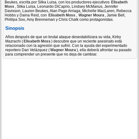
Beukes, escrita por Silka Luisa, con los productores ejecutivos
Elisabeth
Moss
, Silka Luisa, Leonardo DiCaprio, Lindsey McManus, Jennifer
Davisson, Lauren Beukes, Alan Page Arriaga, Michelle MacLaren, Rebecca
Hobbs y Daina Reid, con
Elisabeth Moss
,
Wagner Moura
, Jamie Bell,
Phillipa Soo, Amy Brenneman y Chris Chalk como protagonistas.
Sinopsis
Años después de que un brutal ataque desestabilizara su vida, Kirby
Mazrachi (
Elisabeth Moss
) descubre que un reciente asesinato está
relacionado con la agresión que sufrió. Con la ayuda del experimentado
reportero Dan Velázquez (
Wagner Moura
), ella deberá afrontar su pasado
para comprender un presente que no deja de cambiar.