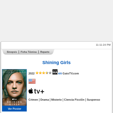
11:11:24 PM
Sinopsis
Ficha Técnica
Reparto
Shining Girls
en
2022
GatoTV.com
|
|
|
|
Crimen
Drama
Misterio
Ciencia Ficción
Suspenso
Ver Poster