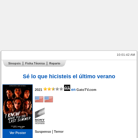
10:01:42 AM
Sinopsis
Ficha Técnica
Reparto
Sé lo que hicisteis el último verano
en
2021
GatoTV.com
|
Suspenso
Terror
Ver Poster