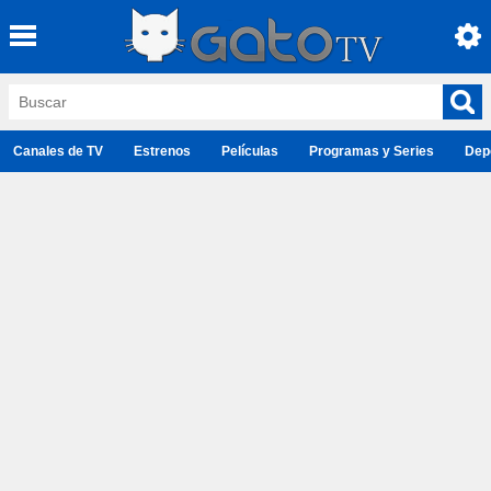
Canales de TV
Estrenos
Películas
Programas y Series
Dep