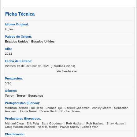
Ficha Técnica
Idioma Original:
Inglés
Paises de Origen:
Estados Unidos
|
Estados Unidos
Año:
2021
Fecha de Estreno:
Viernes 15 de Octubre de 2021 (Estados Unidos)
Ver Fechas ➨
Puntuación:
5/10
Género:
Terror
|
Terror
|
Suspenso
Protagonistas (Elenco):
Madison Iseman
|
Bill Heck
|
Brianne Tju
|
Ezekiel Goodman
|
Ashley Moore
|
Sebastian
Amoruso
|
Fiona Rene
|
Cassie Beck
|
Brooke Bloom
Productores Ejecutivos:
Michael Clear
|
Erik Feig
|
Sara Goodman
|
Rob Hackett
|
Rob Hackett
|
Shay Hatten
|
Craig William Macneill
|
Neal H. Moritz
|
Pavun Shetty
|
James Wan
Clasificación: