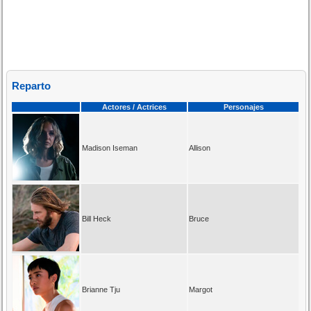
Reparto
Actores / Actrices
Personajes
Madison Iseman
Allison
Bill Heck
Bruce
Brianne Tju
Margot