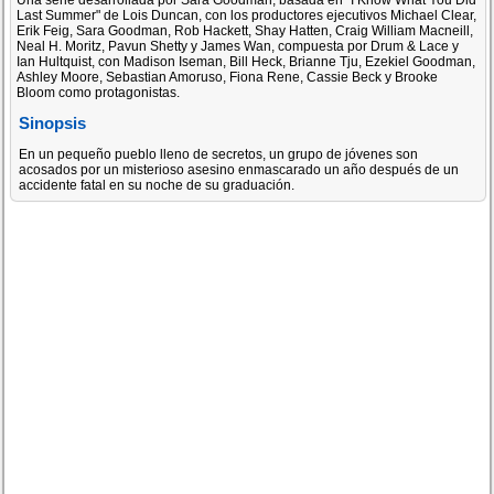
Una serie desarrollada por Sara Goodman, basada en "I Know What You Did
Last Summer" de Lois Duncan, con los productores ejecutivos Michael Clear,
Erik Feig, Sara Goodman, Rob Hackett, Shay Hatten, Craig William Macneill,
Neal H. Moritz, Pavun Shetty y James Wan, compuesta por Drum & Lace y
Ian Hultquist, con Madison Iseman, Bill Heck, Brianne Tju, Ezekiel Goodman,
Ashley Moore, Sebastian Amoruso, Fiona Rene, Cassie Beck y Brooke
Bloom como protagonistas.
Sinopsis
En un pequeño pueblo lleno de secretos, un grupo de jóvenes son
acosados por un misterioso asesino enmascarado un año después de un
accidente fatal en su noche de su graduación.