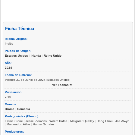
Ficha Técnica
Idioma Original:
Inglés
Paises de Origen:
Estados Unidos
|
Irlanda
|
Reino Unido
Año:
2024
Fecha de Estreno:
Viernes 21 de Junio de 2024 (Estados Unidos)
Ver Fechas ➨
Puntuación:
7/10
Género:
Drama
|
Comedia
Protagonistas (Elenco):
Emma Stone
|
Jesse Plemons
|
Willem Dafoe
|
Margaret Qualley
|
Hong Chau
|
Joe Alwyn
|
Mamoudou Athie
|
Hunter Schafer
Productores: