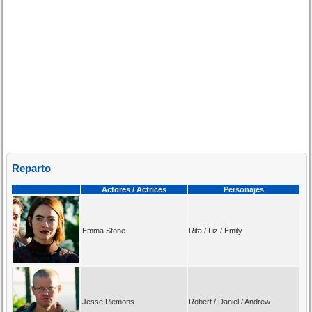
Reparto
Actores / Actrices
Personajes
Emma Stone
Rita / Liz / Emily
Jesse Plemons
Robert / Daniel / Andrew