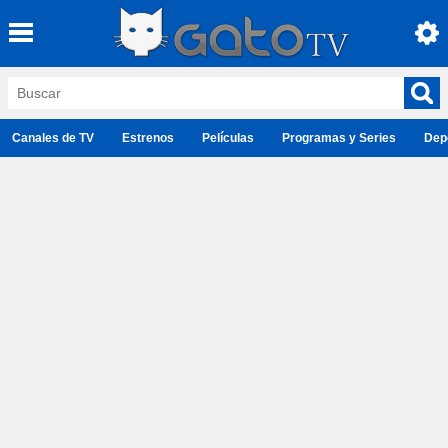
Canales de TV
Estrenos
Películas
Programas y Series
Dep