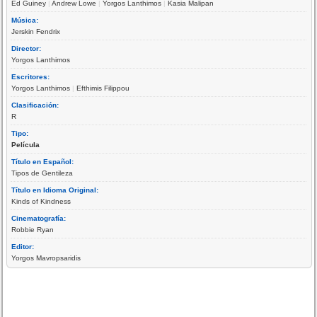
Ed Guiney
|
Andrew Lowe
|
Yorgos Lanthimos
|
Kasia Malipan
Música:
Jerskin Fendrix
Director:
Yorgos Lanthimos
Escritores:
Yorgos Lanthimos
|
Efthimis Filippou
Clasificación:
R
Tipo:
Película
Título en Español:
Tipos de Gentileza
Título en Idioma Original:
Kinds of Kindness
Cinematografía:
Robbie Ryan
Editor:
Yorgos Mavropsaridis