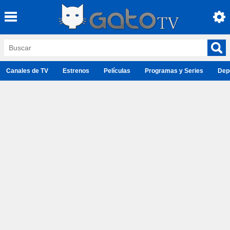
Canales de TV
Estrenos
Películas
Programas y Series
Dep