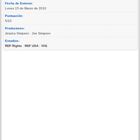
Fecha de Estreno:
Lunes 15 de Marzo de 2010
Puntuación:
5/10
Productores:
Jessica Simpson
|
Joe Simpson
Estudios:
RDF Rights
|
RDF USA
|
VH1