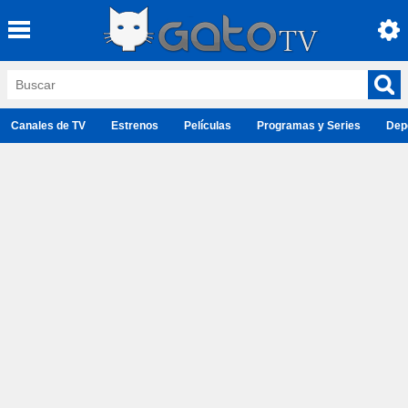
Canales de TV
Estrenos
Películas
Programas y Series
Dep