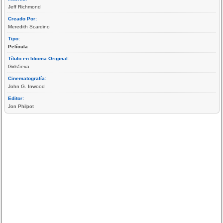
Jeff Richmond
Creado Por:
Meredith Scardino
Tipo:
Película
Título en Idioma Original:
Girls5eva
Cinematografía:
John G. Inwood
Editor:
Jon Philpot