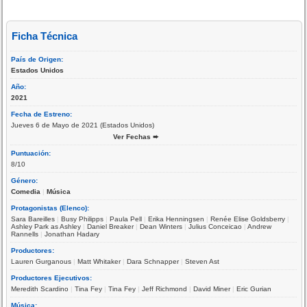
Ficha Técnica
País de Origen:
Estados Unidos
Año:
2021
Fecha de Estreno:
Jueves 6 de Mayo de 2021 (Estados Unidos)
Ver Fechas ➨
Puntuación:
8/10
Género:
Comedia
|
Música
Protagonistas (Elenco):
Sara Bareilles
|
Busy Philipps
|
Paula Pell
|
Erika Henningsen
|
Renée Elise Goldsberry
|
Ashley Park as Ashley
|
Daniel Breaker
|
Dean Winters
|
Julius Conceicao
|
Andrew
Rannells
|
Jonathan Hadary
Productores:
Lauren Gurganous
|
Matt Whitaker
|
Dara Schnapper
|
Steven Ast
Productores Ejecutivos:
Meredith Scardino
|
Tina Fey
|
Tina Fey
|
Jeff Richmond
|
David Miner
|
Eric Gurian
Música: