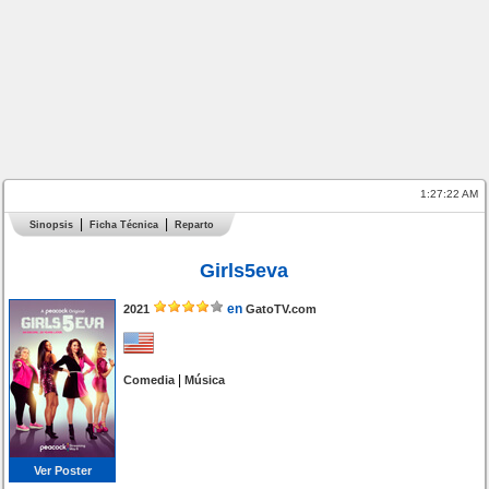
1:27:22 AM
Sinopsis
Ficha Técnica
Reparto
Girls5eva
en
2021
GatoTV.com
|
Comedia
Música
Ver Poster