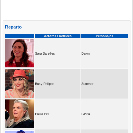
Reparto
Actores / Actrices
Personajes
Sara Bareilles
Dawn
Busy Philipps
Summer
Paula Pell
Gloria