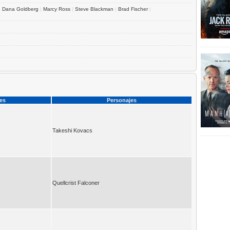
|
Dana Goldberg
|
Marcy Ross
|
Steve Blackman
|
Brad Fischer
|
ces
Personajes
Takeshi Kovacs
Quellcrist Falconer