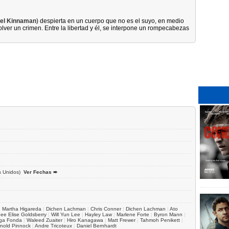
el Kinnaman
) despierta en un cuerpo que no es el suyo, en medio
solver un crimen. Entre la libertad y él, se interpone un rompecabezas
 Unidos)
Ver Fechas ➨
|
Martha Higareda
|
Dichen Lachman
|
Chris Conner
|
Dichen Lachman
|
Ato
ee Elise Goldsberry
|
Will Yun Lee
|
Hayley Law
|
Marlene Forte
|
Byron Mann
|
ga Fonda
|
Waleed Zuaiter
|
Hiro Kanagawa
|
Matt Frewer
|
Tahmoh Penikett
|
nold Pinnock
|
Andre Tricoteux
|
Daniel Bernhardt