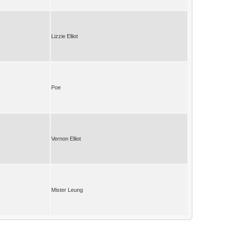
Lizzie Elliot
Poe
Vernon Elliot
Mister Leung