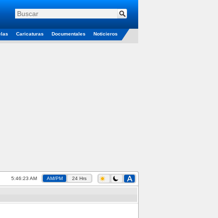
elas
Caricaturas
Documentales
Noticieros
5:46:24 AM
AM/PM
24 Hrs