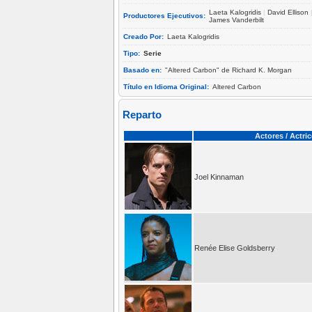
Laeta Kalogridis
|
David Ellison
Productores Ejecutivos:
James Vanderbilt
Creado Por:
Laeta Kalogridis
Tipo:
Serie
Basado en:
"Altered Carbon" de Richard K. Morgan
Título en Idioma Original:
Altered Carbon
Reparto
Actores / Actri
Joel Kinnaman
Renée Elise Goldsberry