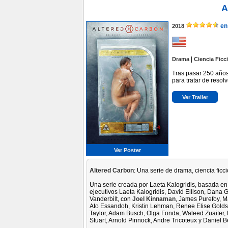
A
en
2018
|
Drama
Ciencia Ficc
Tras pasar 250 años
para tratar de resol
Ver Trailer
Ver Poster
Altered Carbon
: Una serie de drama, ciencia ficc
Una serie creada por Laeta Kalogridis, basada en
ejecutivos Laeta Kalogridis, David Ellison, Dana
Vanderbilt, con
Joel Kinnaman
, James Purefoy, 
Ato Essandoh, Kristin Lehman, Renee Elise Golds
Taylor, Adam Busch, Olga Fonda, Waleed Zuaiter, 
Stuart, Arnold Pinnock, Andre Tricoteux y Daniel 