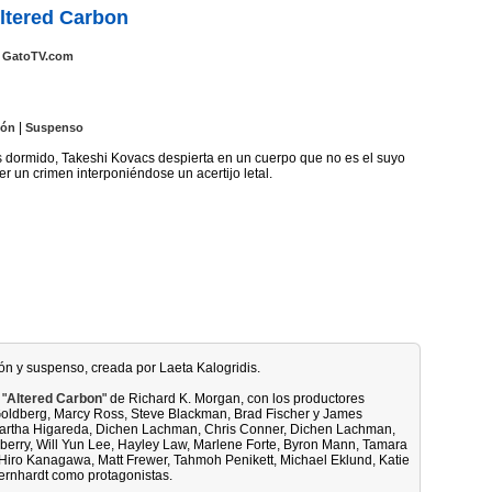
ltered Carbon
GatoTV.com
|
ión
Suspenso
 dormido, Takeshi Kovacs despierta en un cuerpo que no es el suyo
ver un crimen interponiéndose un acertijo letal.
ión y suspenso, creada por Laeta Kalogridis.
 "
Altered Carbon
" de Richard K. Morgan, con los productores
 Goldberg, Marcy Ross, Steve Blackman, Brad Fischer y James
Martha Higareda, Dichen Lachman, Chris Conner, Dichen Lachman,
berry, Will Yun Lee, Hayley Law, Marlene Forte, Byron Mann, Tamara
Hiro Kanagawa, Matt Frewer, Tahmoh Penikett, Michael Eklund, Katie
Bernhardt como protagonistas.