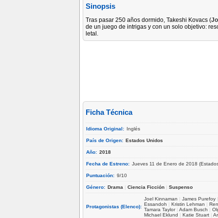
Sinopsis
Tras pasar 250 años dormido, Takeshi Kovacs (
Jo
de un juego de intrigas y con un solo objetivo: re
letal.
Ficha Técnica
Idioma Original:
Inglés
País de Origen:
Estados Unidos
Año:
2018
Fecha de Estreno:
Jueves 11 de Enero de 2018 (Estados
Puntuación:
9/10
Género:
Drama
|
Ciencia Ficción
|
Suspenso
Joel Kinnaman
|
James Purefoy
Essandoh
|
Kristin Lehman
|
Ren
Protagonistas (Elenco):
Tamara Taylor
|
Adam Busch
|
Ol
Michael Eklund
|
Katie Stuart
|
Ar