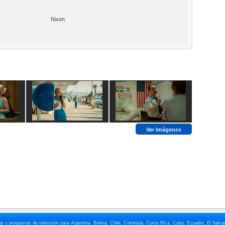
Nixon
Ver Imágenes
elas y programas de televisión para Argentina, Bolivia, Chile, Colombia, Costa Rica, Cuba, Ecuador, El Sa