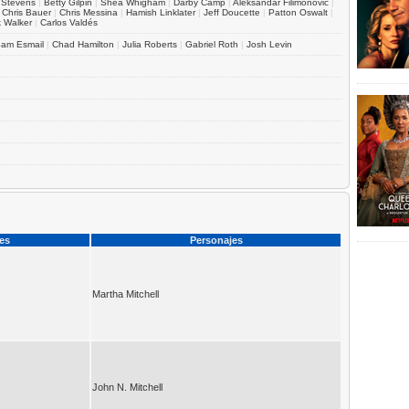
 Stevens
|
Betty Gilpin
|
Shea Whigham
|
Darby Camp
|
Aleksandar Filimonovic
|
|
Chris Bauer
|
Chris Messina
|
Hamish Linklater
|
Jeff Doucette
|
Patton Oswalt
|
k Walker
|
Carlos Valdés
am Esmail
|
Chad Hamilton
|
Julia Roberts
|
Gabriel Roth
|
Josh Levin
ces
Personajes
Martha Mitchell
John N. Mitchell