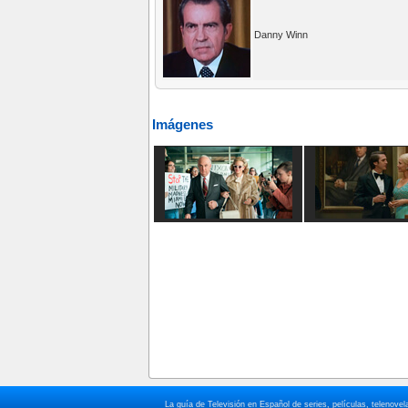
Danny Winn
Imágenes
La guía de Televisión en Español de series, películas, telenov