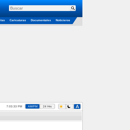
elas
Caricaturas
Documentales
Noticieros
7:03:34 PM
AM/PM
24 Hrs