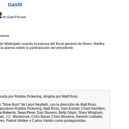
Gaslit
en
GatoTV.com
istoria
de Watergate cuando la esposa del fiscal general de Nixon, Martha
 la alarma sobre la participación del presidente.
creada por Robbie Pickering, dirigida por Matt Ross.
 "Slow Burn" de Leon Neyfakh, con la dirección de Matt Ross,
jecutivos Robbie Pickering, Matt Ross, Sam Esmail, Chad Hamilton,
ia Roberts
,
Sean Penn
, Dan Stevens, Betty Gilpin, Shea Whigham,
an, J.C. Mackenzie, Chris Bauer, Chris Messina, Hamish Linklater,
yes, Patrick Walker y Carlos Valdés como protagonistas.