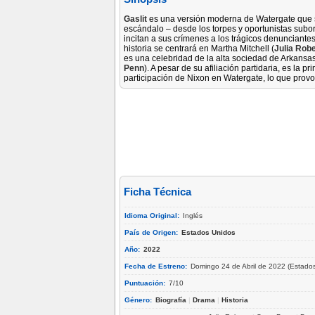
Gaslit
es una versión moderna de Watergate que se
escándalo – desde los torpes y oportunistas subo
incitan a sus crímenes a los trágicos denunciante
historia se centrará en Martha Mitchell (
Julia Rob
es una celebridad de la alta sociedad de Arkansas 
Penn
). A pesar de su afiliación partidaria, es la
participación de Nixon en Watergate, lo que prov
Ficha Técnica
Idioma Original:
Inglés
País de Origen:
Estados Unidos
Año:
2022
Fecha de Estreno:
Domingo 24 de Abril de 2022 (Estado
Puntuación:
7/10
Género:
Biografía
|
Drama
|
Historia