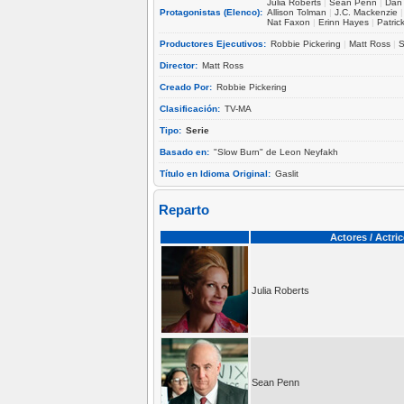
Julia Roberts
|
Sean Penn
|
Dan
Protagonistas (Elenco):
Allison Tolman
|
J.C. Mackenzie
Nat Faxon
|
Erinn Hayes
|
Patric
Productores Ejecutivos:
Robbie Pickering
|
Matt Ross
|
S
Director:
Matt Ross
Creado Por:
Robbie Pickering
Clasificación:
TV-MA
Tipo:
Serie
Basado en:
"Slow Burn" de Leon Neyfakh
Título en Idioma Original:
Gaslit
Reparto
Actores / Actri
Julia Roberts
Sean Penn