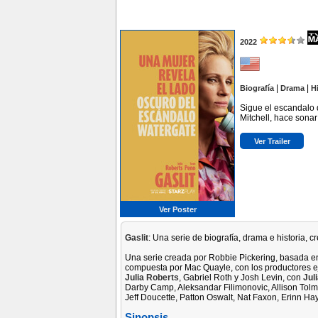
2022
|
|
Biografía
Drama
H
Sigue el escandalo 
Mitchell, hace sonar
Ver Trailer
Ver Poster
Gaslit
: Una serie de biografía, drama e historia, 
Una serie creada por Robbie Pickering, basada en
compuesta por Mac Quayle, con los productores e
Julia Roberts
, Gabriel Roth y Josh Levin, con
Jul
Darby Camp, Aleksandar Filimonovic, Allison Tolm
Jeff Doucette, Patton Oswalt, Nat Faxon, Erinn Ha
Sinopsis