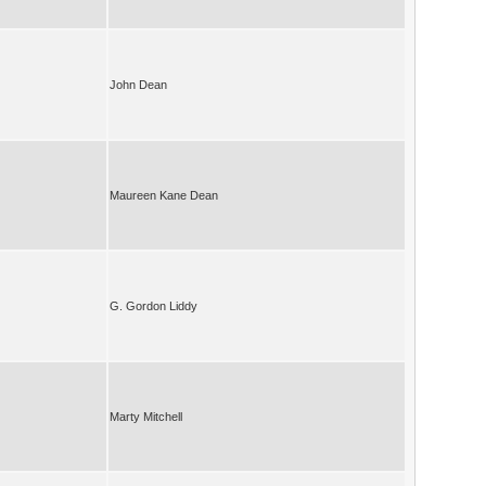
John Dean
Maureen Kane Dean
G. Gordon Liddy
Marty Mitchell