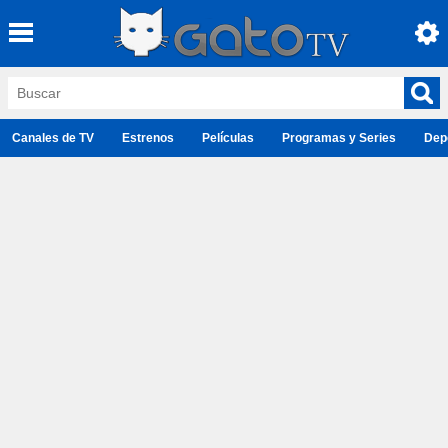
Canales de TV
Estrenos
Películas
Programas y Series
Dep