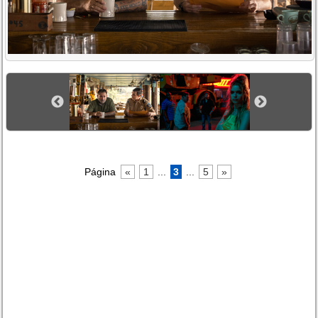
Página
«
1
...
3
...
5
»