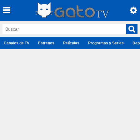
Canales de TV
Estrenos
Películas
Programas y Series
Dep