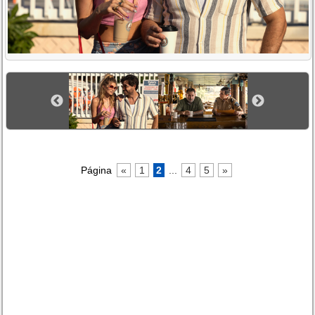
Página
«
1
2
...
4
5
»